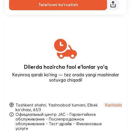
Telefonni ko'rsatish
Dilerda hozircha faol e'lonlar yo'q
Keyinroq qarab ko'ring — tez orada yangi mashinalar
sotuvga chiqadi!
Toshkent shahri, Yashnobod tumani, Elbek
Xaritada
ko'chasi, 61/3
Официальный центр JAC - Гарантийное
обслуживание - Послепродажное
обслуживание - Тест-драйв - Финансовые
услуги