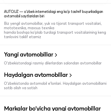
AUTO.UZ — o'zbek internetidagi eng ko'p tashrif buyuriladigan
avtomobil saytlaridan biri
Biz yengil avtomobillar, yuk va tijorat transport vositalari,
mototexnika, maxsus texnika
hamda boshqa ko'plab turdagi transport vositalarining keng
tanlovini taklif etamiz
Yangi avtomobillar
O'zbekistondagi rasmiy dilerlardan salondan avtomobillar
Haydalgan avtomobillar
O'zbekistonda avtomobil e’lonlari. Haydalgan avtomobillarni
sotib olish va sotish
Markalar bo'yicha yangi avtomobillar