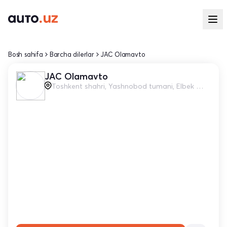
Bosh sahifa
Barcha dilerlar
JAC Olamavto
JAC Olamavto
Toshkent shahri, Yashnobod tumani, Elbek ko'chasi, 61/3