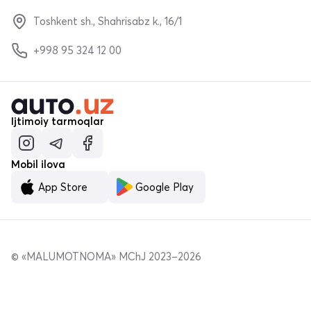
Toshkent sh., Shahrisabz k., 16/1
+998 95 324 12 00
Ijtimoiy tarmoqlar
Mobil ilova
App Store
Google Play
© «MALUMOTNOMA» MChJ 2023–2026