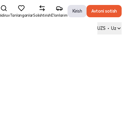
Kirish
Avtoni sotish
idiruv
Tanlanganlar
Solishtirish
E'lonlarim
UZS
•
Uz