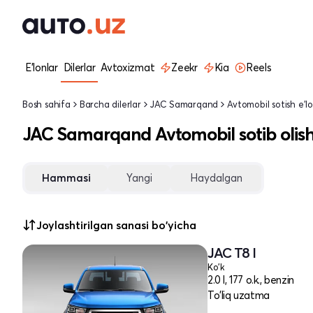
E'lonlar
Dilerlar
Avtoxizmat
Zeekr
Kia
Reels
Bosh sahifa
Barcha dilerlar
JAC Samarqand
Avtomobil sotish e'lo
JAC Samarqand Avtomobil sotib olis
Hammasi
Yangi
Haydalgan
Joylashtirilgan sanasi bo'yicha
JAC T8 I
Ko'k
2.0 l, 177 o.k., benzin
To'liq uzatma