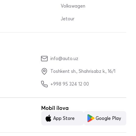
Volkswagen
Jetour
info@auto.uz
Toshkent sh., Shahrisabz k., 16/1
+998 95 324 12 00
Mobil ilova
App Store
Google Play