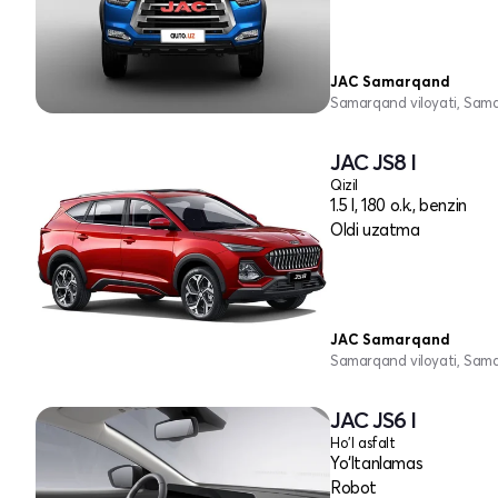
JAC Samarqand
Samarqand viloyati, Sam
JAC JS8 I
Qizil
1.5 l, 180 o.k., benzin
Oldi uzatma
JAC Samarqand
Samarqand viloyati, Sam
JAC JS6 I
Ho'l asfalt
Yo‘ltanlamas
Robot