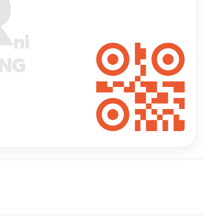
R
ni
ANG