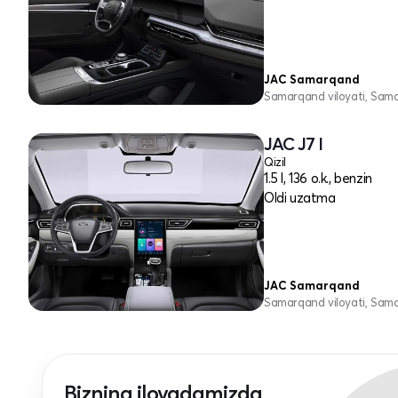
JAC Samarqand
Samarqand viloyati, Sam
JAC J7 I
Qizil
1.5 l, 136 o.k., benzin
Oldi uzatma
JAC Samarqand
Samarqand viloyati, Sam
Bizning ilovadamizda