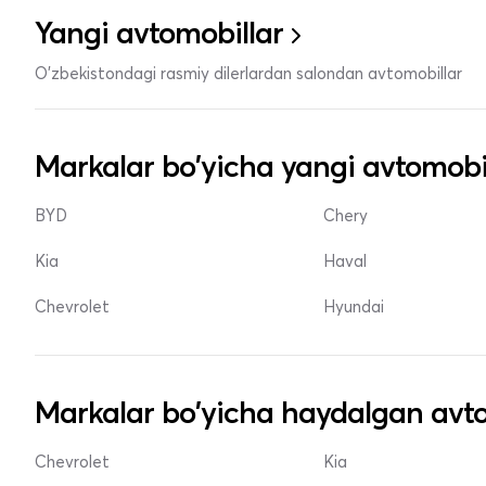
Yangi avtomobillar
O'zbekistondagi rasmiy dilerlardan salondan avtomobillar
Markalar bo'yicha yangi avtomobi
BYD
Chery
Kia
Haval
Chevrolet
Hyundai
Markalar bo'yicha haydalgan avto
Chevrolet
Kia