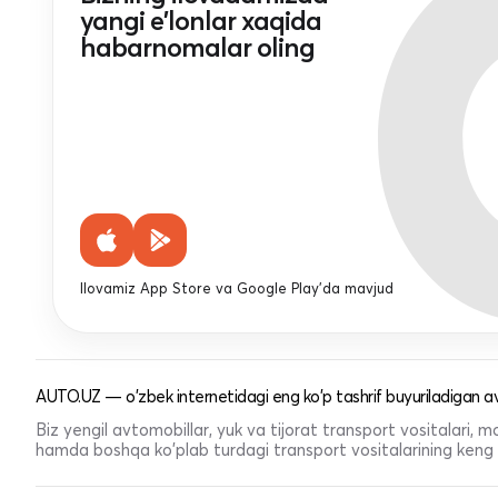
yangi e'lonlar xaqida
habarnomalar oling
Ilovamiz App Store va Google Play'da mavjud
AUTO.UZ — o'zbek internetidagi eng ko'p tashrif buyuriladigan av
Biz yengil avtomobillar, yuk va tijorat transport vositalari,
hamda boshqa ko'plab turdagi transport vositalarining keng t