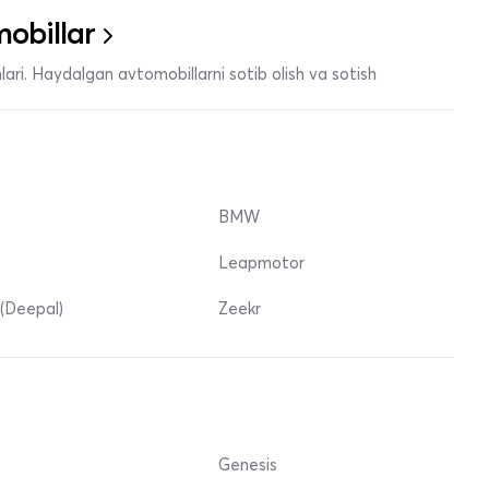
obillar
ari. Haydalgan avtomobillarni sotib olish va sotish
BMW
Leapmotor
(Deepal)
Zeekr
Genesis