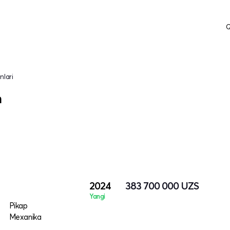
Q
nlari
h
2024
383 700 000
UZS
Yangi
Pikap
Mexanika