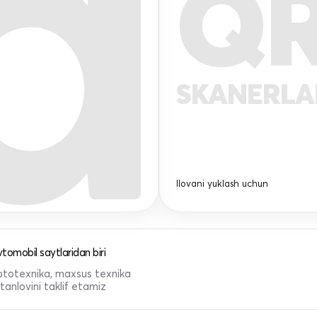
Q
SKANERL
Ilovani yuklash uchun
tomobil saytlaridan biri
 mototexnika, maxsus texnika
anlovini taklif etamiz