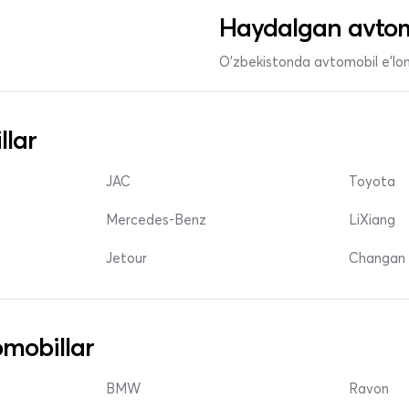
Haydalgan avtom
O'zbekistonda avtomobil e’lonl
llar
JAC
Toyota
Mercedes-Benz
LiXiang
Jetour
Changan 
mobillar
BMW
Ravon