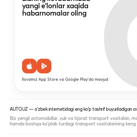
yangi e'lonlar xaqida
habarnomalar oling
Ilovamiz App Store va Google Play'da mavjud
AUTO.UZ — o'zbek internetidagi eng ko'p tashrif buyuriladigan av
Biz yengil avtomobillar, yuk va tijorat transport vositalari,
hamda boshqa ko'plab turdagi transport vositalarining keng t