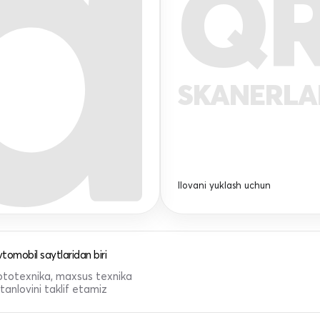
Q
SKANERL
Ilovani yuklash uchun
tomobil saytlaridan biri
 mototexnika, maxsus texnika
anlovini taklif etamiz