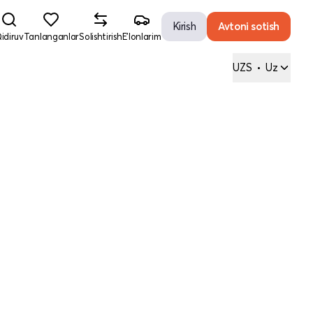
Kirish
Avtoni sotish
idiruv
Tanlanganlar
Solishtirish
E'lonlarim
UZS
•
Uz