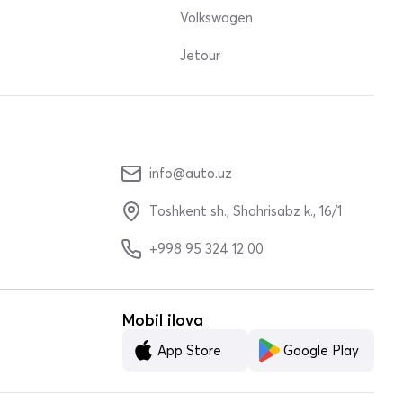
Volkswagen
Jetour
info@auto.uz
Toshkent sh., Shahrisabz k., 16/1
+998 95 324 12 00
Mobil ilova
App Store
Google Play