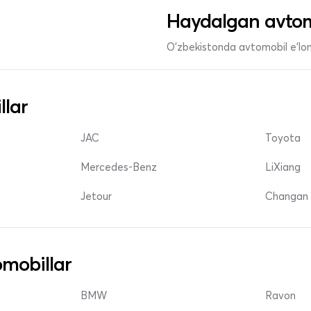
Haydalgan avtom
O'zbekistonda avtomobil e’lonl
llar
JAC
Toyota
Mercedes-Benz
LiXiang
Jetour
Changan 
mobillar
BMW
Ravon