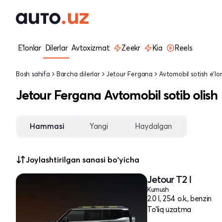
E'lonlar
Dilerlar
Avtoxizmat
Zeekr
Kia
Reels
Bosh sahifa
Barcha dilerlar
Jetour Fergana
Avtomobil sotish e'lon
Jetour Fergana Avtomobil sotib olish
Hammasi
Yangi
Haydalgan
Joylashtirilgan sanasi bo'yicha
Jetour T2 I
Kumush
2.0 l, 254 o.k., benzin
To'liq uzatma