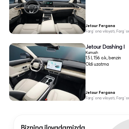
Jetour Fergana
Farg`ona viloyati, Farg`o
Jetour Dashing I
Kumush
1.5 l, 156 o.k., benzin
Oldi uzatma
Jetour Fergana
Farg`ona viloyati, Farg`o
Bizning ilovadamizda