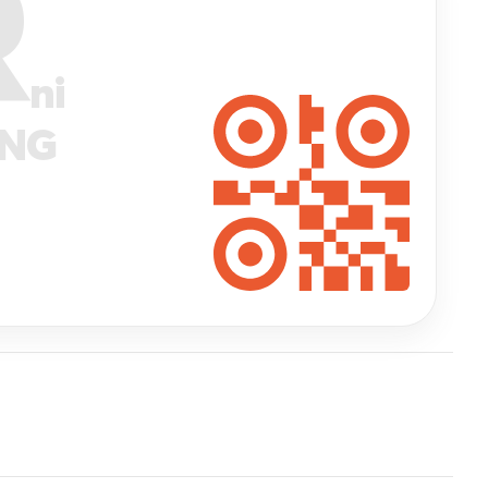
R
ni
ANG