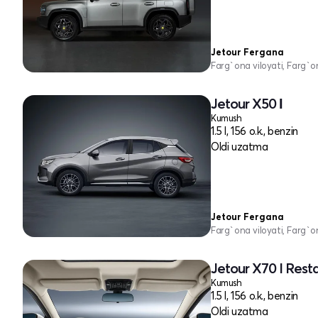
Jetour Fergana
Farg`ona viloyati, Farg`o
Jetour X50 Ι
Kumush
1.5 l, 156 o.k., benzin
Oldi uzatma
Jetour Fergana
Farg`ona viloyati, Farg`o
Jetour X70 I Rest
Kumush
1.5 l, 156 o.k., benzin
Oldi uzatma