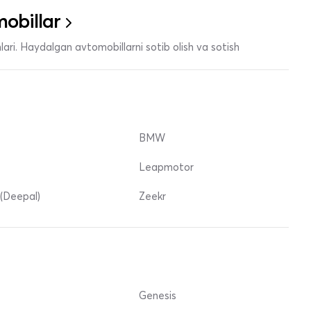
obillar
ari. Haydalgan avtomobillarni sotib olish va sotish
BMW
Leapmotor
(Deepal)
Zeekr
Genesis