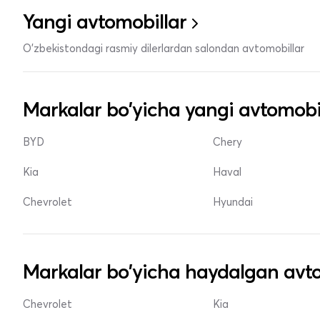
Yangi avtomobillar
O'zbekistondagi rasmiy dilerlardan salondan avtomobillar
Markalar bo'yicha yangi avtomobi
BYD
Chery
Kia
Haval
Chevrolet
Hyundai
Markalar bo'yicha haydalgan avto
Chevrolet
Kia