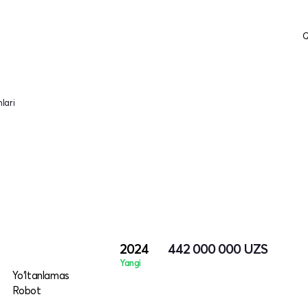
Q
lari
2024
442 000 000
UZS
Yangi
Yo‘ltanlamas
Robot