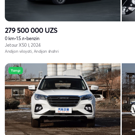
279 500 000
UZS
0 km
•
1.5 л
•
benzin
Jetour X50 Ι, 2024
Andijon viloyati, Andijon shahri
Yangi