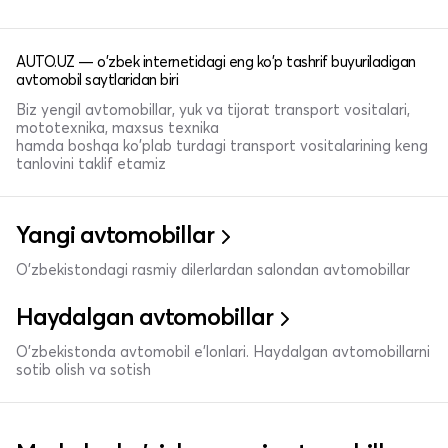
AUTO.UZ — o'zbek internetidagi eng ko'p tashrif buyuriladigan
avtomobil saytlaridan biri
Biz yengil avtomobillar, yuk va tijorat transport vositalari,
mototexnika, maxsus texnika
hamda boshqa ko'plab turdagi transport vositalarining keng
tanlovini taklif etamiz
Yangi avtomobillar
O'zbekistondagi rasmiy dilerlardan salondan avtomobillar
Haydalgan avtomobillar
O'zbekistonda avtomobil e’lonlari. Haydalgan avtomobillarni
sotib olish va sotish