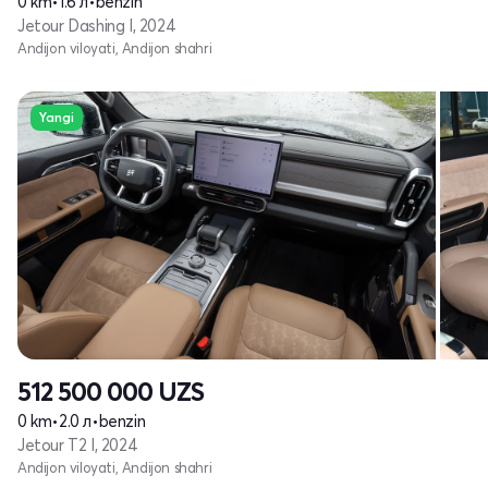
0 km
•
1.6 л
•
benzin
Jetour Dashing I, 2024
Andijon viloyati, Andijon shahri
Yangi
512 500 000
UZS
0 km
•
2.0 л
•
benzin
Jetour T2 I, 2024
Andijon viloyati, Andijon shahri