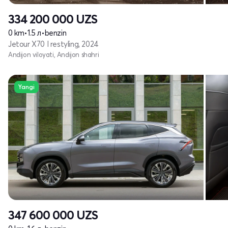
334 200 000
UZS
0 km
•
1.5 л
•
benzin
Jetour X70 I restyling, 2024
Andijon viloyati, Andijon shahri
Yangi
347 600 000
UZS