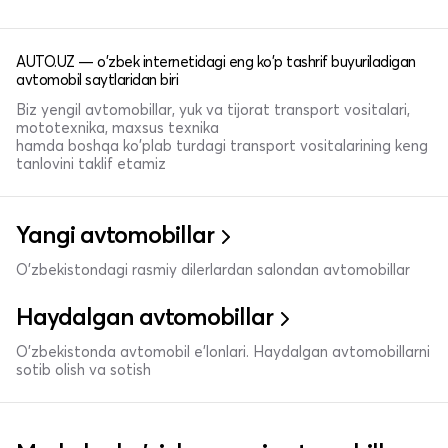
AUTO.UZ — o'zbek internetidagi eng ko'p tashrif buyuriladigan
avtomobil saytlaridan biri
Biz yengil avtomobillar, yuk va tijorat transport vositalari,
mototexnika, maxsus texnika
hamda boshqa ko'plab turdagi transport vositalarining keng
tanlovini taklif etamiz
Yangi avtomobillar
O'zbekistondagi rasmiy dilerlardan salondan avtomobillar
Haydalgan avtomobillar
O'zbekistonda avtomobil e’lonlari. Haydalgan avtomobillarni
sotib olish va sotish