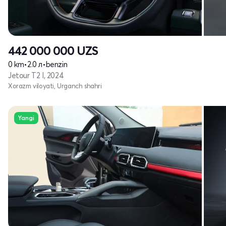
442 000 000
UZS
0 km
•
2.0 л
•
benzin
Jetour T2 I, 2024
Xorazm viloyati, Urganch shahri
Yangi