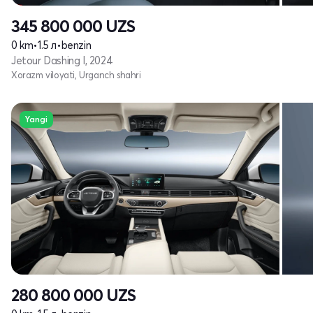
345 800 000
UZS
0 km
•
1.5 л
•
benzin
Jetour Dashing I, 2024
Xorazm viloyati, Urganch shahri
Yangi
280 800 000
UZS