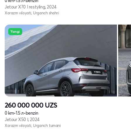
0 km
•
1.5 л
•
benzin
Jetour X70 I restyling, 2024
Xorazm viloyati, Urganch shahri
Yangi
260 000 000
UZS
0 km
•
1.5 л
•
benzin
Jetour X50 Ι, 2024
Xorazm viloyati, Urganch tumani