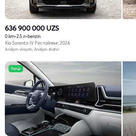
636 900 000
UZS
0 km
•
2.5 л
•
benzin
Kia Sorento IV Рестайлинг, 2024
Andijon viloyati, Andijon shahri
Yangi