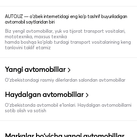
AUTO.UZ — o'zbek internetidagi eng ko'p tashrif buyuriladigan
avtomobil saytlaridan biri
Biz yengil avtomobillar, yuk va tijorat transport vositalari,
mototexnika, maxsus texnika
hamda boshqa ko'plab turdagi transport vositalarining keng
tanlovini taklif etamiz
Yangi avtomobillar
O'zbekistondagi rasmiy dilerlardan salondan avtomobillar
Haydalgan avtomobillar
O'zbekistonda avtomobil e’lonlari. Haydalgan avtomobillarni
sotib olish va sotish
Markalar bo'yicha yangi avtomobillar