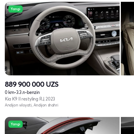
Yangi
889 900 000
UZS
0 km
•
3.3 л
•
benzin
Kia K9 II restyling RJ, 2023
Andijon viloyati, Andijon shahri
Yangi