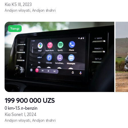
Kia K5 III, 2023
Andijon viloyati, Andijon shahri
Yangi
199 900 000
UZS
0 km
•
1.5 л
•
benzin
Kia Sonet I, 2024
Andijon viloyati, Andijon shahri