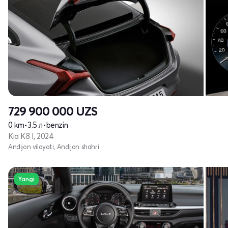
729 900 000
UZS
0 km
•
3.5 л
•
benzin
Kia K8 I, 2024
Andijon viloyati, Andijon shahri
Yangi