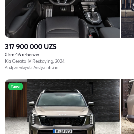
317 900 000
UZS
0 km
•
1.6 л
•
benzin
Kia Cerato IV Restayling, 2024
Andijon viloyati, Andijon shahri
Yangi