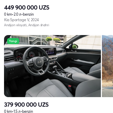
449 900 000
UZS
0 km
•
2.0 л
•
benzin
Kia Sportage V, 2024
Andijon viloyati, Andijon shahri
Yangi
379 900 000
UZS
0 km
•
1.5 л
•
benzin