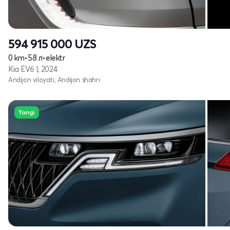
594 915 000
UZS
0 km
•
58 л
•
elektr
Kia EV6 I, 2024
Andijon viloyati, Andijon shahri
Yangi