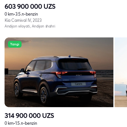
603 900 000
UZS
0 km
•
3.5 л
•
benzin
Kia Carnival IV, 2023
Andijon viloyati, Andijon shahri
Yangi
314 900 000
UZS
0 km
•
1.5 л
•
benzin