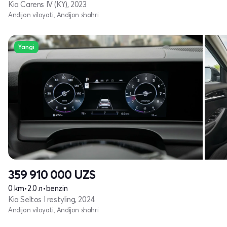
Kia Carens IV (KY), 2023
Andijon viloyati, Andijon shahri
Yangi
359 910 000
UZS
0 km
•
2.0 л
•
benzin
Kia Seltos I restyling, 2024
Andijon viloyati, Andijon shahri