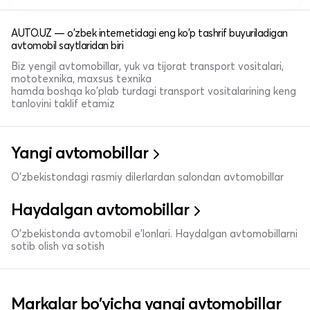
AUTO.UZ — o'zbek internetidagi eng ko'p tashrif buyuriladigan
avtomobil saytlaridan biri
Biz yengil avtomobillar, yuk va tijorat transport vositalari,
mototexnika, maxsus texnika
hamda boshqa ko'plab turdagi transport vositalarining keng
tanlovini taklif etamiz
Yangi avtomobillar
O'zbekistondagi rasmiy dilerlardan salondan avtomobillar
Haydalgan avtomobillar
O'zbekistonda avtomobil e’lonlari. Haydalgan avtomobillarni
sotib olish va sotish
Markalar bo'yicha yangi avtomobillar