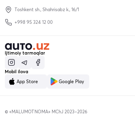
Toshkent sh., Shahrisabz k., 16/1
+998 95 324 12 00
Ijtimoiy tarmoqlar
Mobil ilova
App Store
Google Play
© «MALUMOTNOMA» MChJ 2023–2026