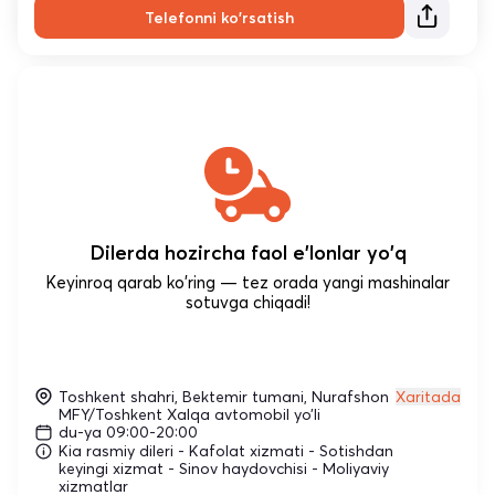
Telefonni ko'rsatish
Dilerda hozircha faol e'lonlar yo'q
Keyinroq qarab ko'ring — tez orada yangi mashinalar
sotuvga chiqadi!
Toshkent shahri, Bektemir tumani, Nurafshon
Xaritada
MFY/Toshkent Xalqa avtomobil yo’li
du-ya 09:00-20:00
Kia rasmiy dileri - Kafolat xizmati - Sotishdan
keyingi xizmat - Sinov haydovchisi - Moliyaviy
xizmatlar