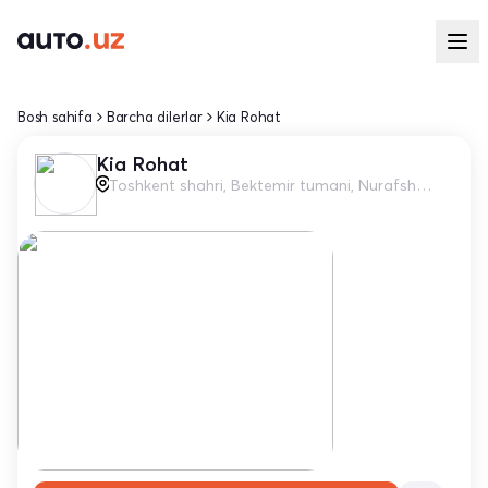
Bosh sahifa
Barcha dilerlar
Kia Rohat
Kia Rohat
Toshkent shahri, Bektemir tumani, Nurafshon MFY/Toshkent Xalqa avtomobil yo’li