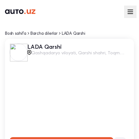
Bosh sahifa
Barcha dilerlar
LADA Qarshi
LADA Qarshi
Qashqadaryo viloyati, Qarshi shahri, Toqmangit kochasi, 1