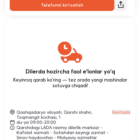
Telefonni ko'rsatish
Dilerda hozircha faol e'lonlar yo'q
Keyinroq qarab ko'ring — tez orada yangi mashinalar
sotuvga chiqadi!
Qashqadaryo viloyati, Qarshi shahri,
Xaritada
Toqmangit kochasi, 1
du-ya 09:00-20:00
Qarshidagi LADA rasmiy dilerlik markazi -
Kafolat xizmati - Sotishdan keyingi xizmat -
Sinov haydovchisi - Moliyaviy xizmatlar