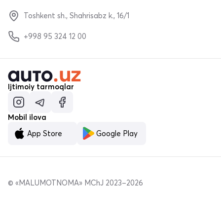
Toshkent sh., Shahrisabz k., 16/1
+998 95 324 12 00
Ijtimoiy tarmoqlar
Mobil ilova
App Store
Google Play
© «MALUMOTNOMA» MChJ 2023–2026