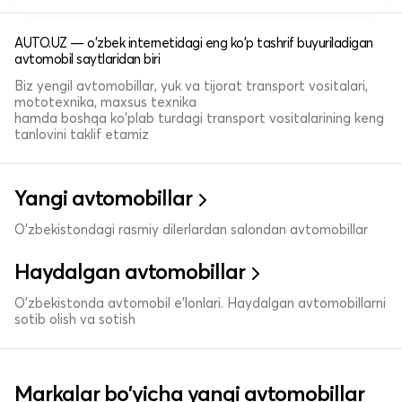
AUTO.UZ — o'zbek internetidagi eng ko'p tashrif buyuriladigan
avtomobil saytlaridan biri
Biz yengil avtomobillar, yuk va tijorat transport vositalari,
mototexnika, maxsus texnika
hamda boshqa ko'plab turdagi transport vositalarining keng
tanlovini taklif etamiz
Yangi avtomobillar
O'zbekistondagi rasmiy dilerlardan salondan avtomobillar
Haydalgan avtomobillar
O'zbekistonda avtomobil e’lonlari. Haydalgan avtomobillarni
sotib olish va sotish
Markalar bo'yicha yangi avtomobillar