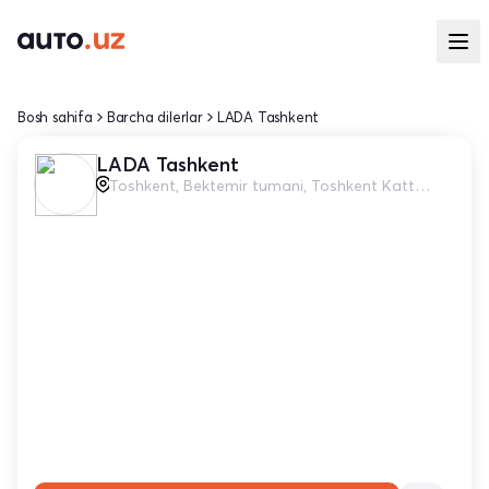
Bosh sahifa
Barcha dilerlar
LADA Tashkent
LADA Tashkent
Toshkent, Bektemir tumani, Toshkent Katta Xalqa Yo'li, Yangiobod temir yo'l ko'prigi