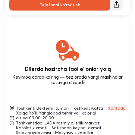
Telefonni ko'rsatish
Dilerda hozircha faol e'lonlar yo'q
Keyinroq qarab ko'ring — tez orada yangi mashinalar
sotuvga chiqadi!
Toshkent, Bektemir tumani, Toshkent Katta
Xaritada
Xalqa Yo'li, Yangiobod temir yo'l ko'prigi
du-ya 09:00-20:00
Toshkentdagi LADA rasmiy dilerlik markazi -
Kafolat xizmati - Sotishdan keyingi xizmat -
Sinov haydovchisi - Moliyaviy xizmatlar