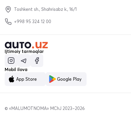
Toshkent sh., Shahrisabz k., 16/1
+998 95 324 12 00
Ijtimoiy tarmoqlar
Mobil ilova
App Store
Google Play
© «MALUMOTNOMA» MChJ 2023–2026