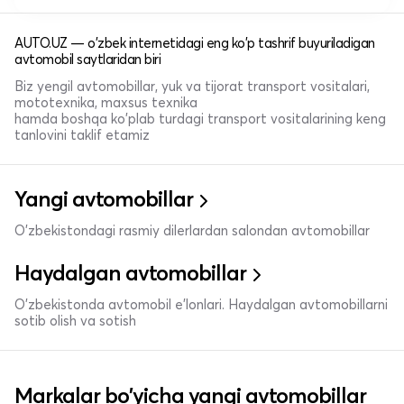
AUTO.UZ — o'zbek internetidagi eng ko'p tashrif buyuriladigan
avtomobil saytlaridan biri
Biz yengil avtomobillar, yuk va tijorat transport vositalari,
mototexnika, maxsus texnika
hamda boshqa ko'plab turdagi transport vositalarining keng
tanlovini taklif etamiz
Yangi avtomobillar
O'zbekistondagi rasmiy dilerlardan salondan avtomobillar
Haydalgan avtomobillar
O'zbekistonda avtomobil e’lonlari. Haydalgan avtomobillarni
sotib olish va sotish
Markalar bo'yicha yangi avtomobillar