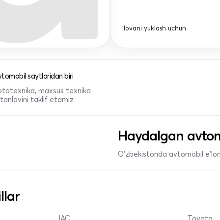
Ilovani yuklash uchun
tomobil saytlaridan biri
 mototexnika, maxsus texnika
anlovini taklif etamiz
Haydalgan avtom
O'zbekistonda avtomobil e’lonl
llar
JAC
Toyota