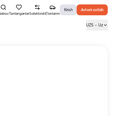
Kirish
Avtoni sotish
idiruv
Tanlanganlar
Solishtirish
E'lonlarim
UZS
•
Uz