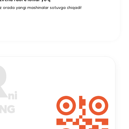
z orada yangi mashinalar sotuvga chiqadi!
R
ni
ANG