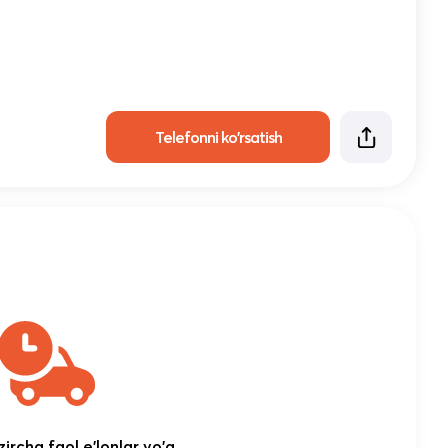
Telefonni ko'rsatish
ircha faol e'lonlar yo'q