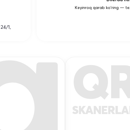
Keyinroq qarab ko'ring — te
124/1,
Q
SKANERL