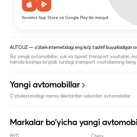
Ilovamiz App Store va Google Play'da mavjud
AUTO.UZ — o'zbek internetidagi eng ko'p tashrif buyuriladigan av
Biz yengil avtomobillar, yuk va tijorat transport vositalari,
hamda boshqa ko'plab turdagi transport vositalarining keng t
Yangi avtomobillar
O'zbekistondagi rasmiy dilerlardan salondan avtomobillar
Markalar bo'yicha yangi avtomobi
BYD
Chery