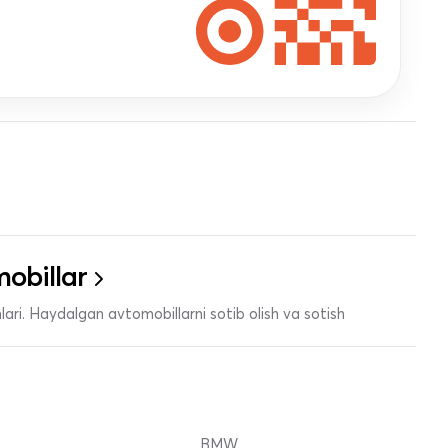
obillar
ari. Haydalgan avtomobillarni sotib olish va sotish
BMW