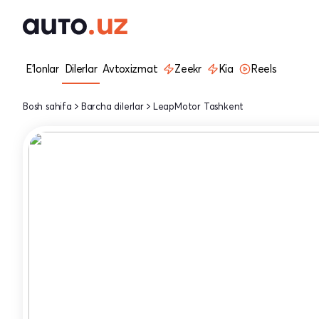
E'lonlar
Dilerlar
Avtoxizmat
Zeekr
Kia
Reels
Bosh sahifa
Barcha dilerlar
LeapMotor Tashkent