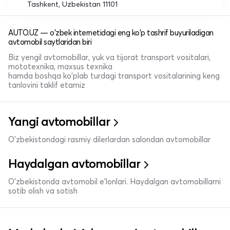
Tashkent, Uzbekistan 11101
AUTO.UZ — o'zbek internetidagi eng ko'p tashrif buyuriladigan
avtomobil saytlaridan biri
Biz yengil avtomobillar, yuk va tijorat transport vositalari,
mototexnika, maxsus texnika
hamda boshqa ko'plab turdagi transport vositalarining keng
tanlovini taklif etamiz
Yangi avtomobillar
O'zbekistondagi rasmiy dilerlardan salondan avtomobillar
Haydalgan avtomobillar
O'zbekistonda avtomobil e’lonlari. Haydalgan avtomobillarni
sotib olish va sotish