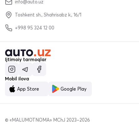
info@auto.uz
Toshkent sh., Shahrisabz k., 16/1
+998 95 324 12 00
Ijtimoiy tarmoqlar
Mobil ilova
App Store
Google Play
© «MALUMOTNOMA» MChJ 2023–2026