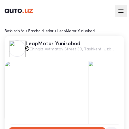
Bosh sahifa
Barcha dilerlar
LeapMotor Yunisobod
LeapMotor Yunisobod
Chingiz Aytmatov Street 39, Tashkent, Uzbekistan 11101