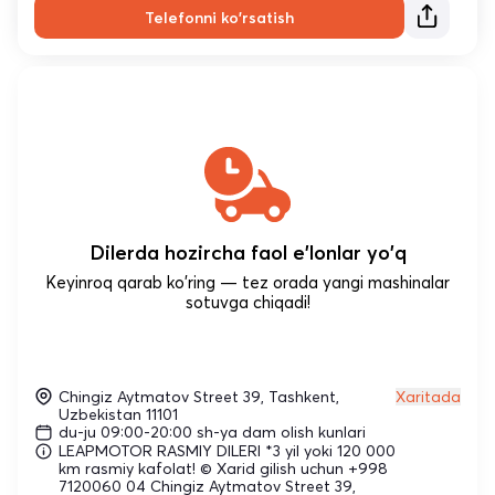
Telefonni ko'rsatish
Dilerda hozircha faol e'lonlar yo'q
Keyinroq qarab ko'ring — tez orada yangi mashinalar
sotuvga chiqadi!
Chingiz Aytmatov Street 39, Tashkent,
Xaritada
Uzbekistan 11101
du-ju 09:00-20:00 sh-ya dam olish kunlari
LEAPMOTOR RASMIY DILERI *3 yil yoki 120 000
km rasmiy kafolat! © Xarid gilish uchun +998
7120060 04 Chingiz Aytmatov Street 39,