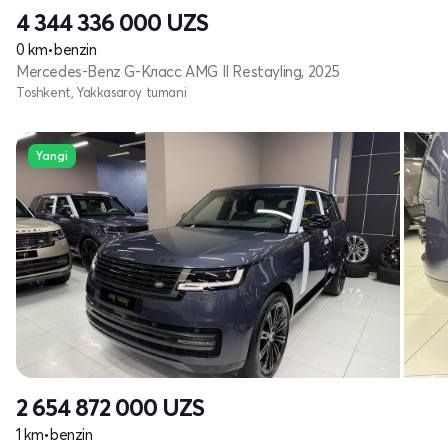
4 344 336 000
UZS
0 km
•
benzin
Mercedes-Benz G-Класс AMG II Restayling, 2025
Toshkent, Yakkasaroy tumani
Yangi
2 654 872 000
UZS
1 km
•
benzin