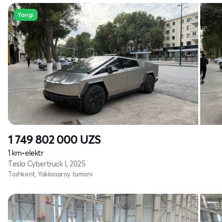
Yangi
1 749 802 000
UZS
1 km
•
elektr
Tesla Cybertruck I, 2025
Toshkent, Yakkasaroy tumani