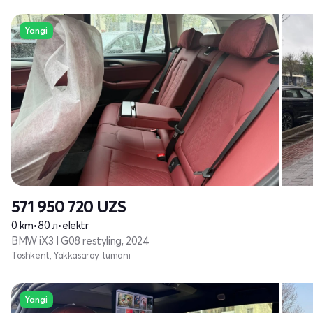
Yangi
571 950 720
UZS
0 km
•
80 л
•
elektr
BMW iX3 I G08 restyling, 2024
Toshkent, Yakkasaroy tumani
Yangi