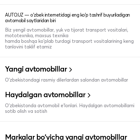
AUTO.UZ — o'zbek internetidagi eng ko'p tashrif buyuriladigan
avtomobil saytlaridan biri
Biz yengil avtomobillar, yuk va tijorat transport vositalari,
mototexnika, maxsus texnika
hamda boshqa ko'plab turdagi transport vositalarining keng
tanlovini taklif etamiz
Yangi avtomobillar
O'zbekistondagi rasmiy dilerlardan salondan avtomobillar
Haydalgan avtomobillar
O'zbekistonda avtomobil e’lonlari. Haydalgan avtomobillarni
sotib olish va sotish
Markalar bo'yicha yangi avtomobillar