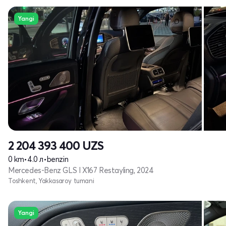
Yangi
2 204 393 400
UZS
0 km
•
4.0 л
•
benzin
Mercedes-Benz GLS I X167 Restayling, 2024
Toshkent, Yakkasaroy tumani
Yangi