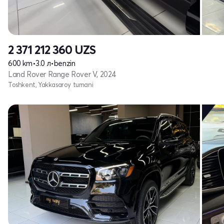
2 371 212 360
UZS
600 km
•
3.0 л
•
benzin
Land Rover Range Rover V, 2024
Toshkent, Yakkasaroy tumani