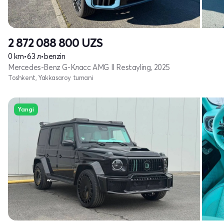
2 872 088 800
UZS
0 km
•
63 л
•
benzin
Mercedes-Benz G-Класс AMG II Restayling, 2025
Toshkent, Yakkasaroy tumani
Yangi