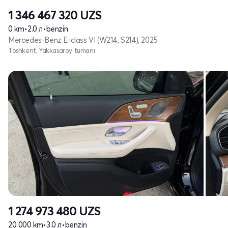
1 346 467 320
UZS
0 km
•
2.0 л
•
benzin
Mercedes-Benz E-class VI (W214, S214), 2025
Toshkent, Yakkasaroy tumani
1 274 973 480
UZS
20 000 km
•
3.0 л
•
benzin