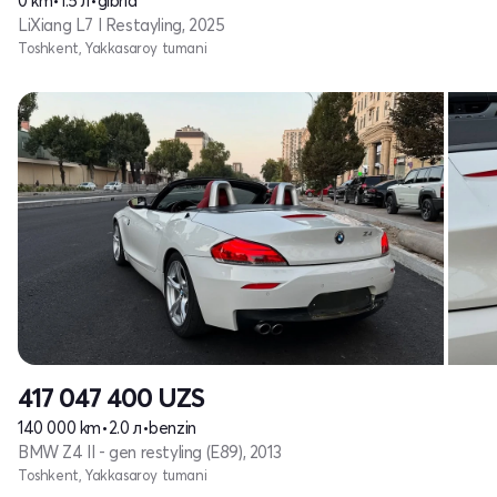
0 km
•
1.5 л
•
gibrid
LiXiang L7 I Restayling, 2025
Toshkent, Yakkasaroy tumani
417 047 400
UZS
140 000 km
•
2.0 л
•
benzin
BMW Z4 II - gen restyling (E89), 2013
Toshkent, Yakkasaroy tumani