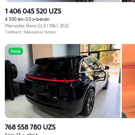
1 406 045 520
UZS
4 500 km
•
3.0 л
•
benzin
Mercedes-Benz GLS I X167, 2022
Toshkent, Yakkasaroy tumani
Yangi
768 558 780
UZS