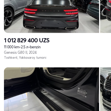
1 012 829 400
UZS
11 000 km
•
2.5 л
•
benzin
Genesis G80 II, 2024
Toshkent, Yakkasaroy tumani