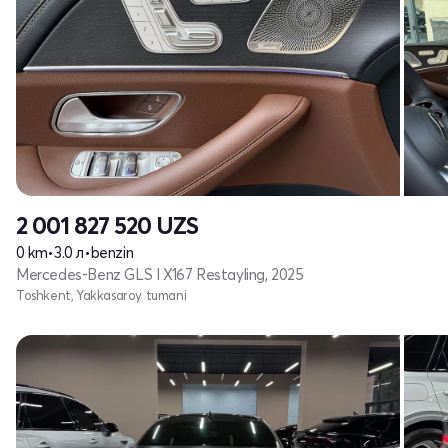
2 001 827 520
UZS
0 km
•
3.0 л
•
benzin
Mercedes-Benz GLS I X167 Restayling, 2025
Toshkent, Yakkasaroy tumani