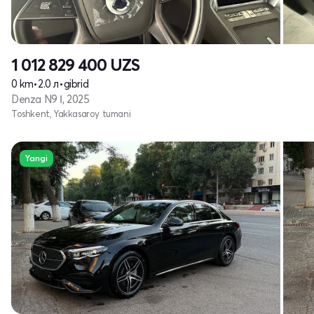
1 012 829 400
UZS
0 km
•
2.0 л
•
gibrid
Denza N9 Ι, 2025
Toshkent, Yakkasaroy tumani
Yangi