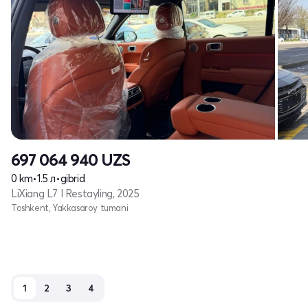
697 064 940
UZS
0 km
•
1.5 л
•
gibrid
LiXiang L7 I Restayling, 2025
Toshkent, Yakkasaroy tumani
1
2
3
4