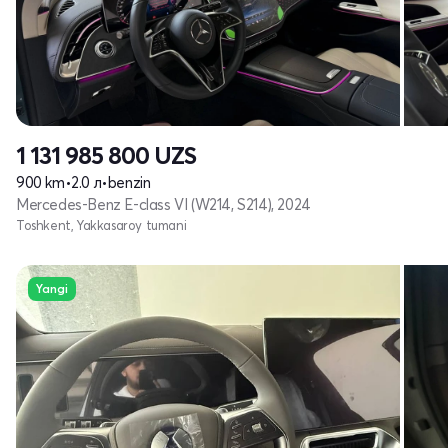
1 131 985 800
UZS
900 km
•
2.0 л
•
benzin
Mercedes-Benz E-class VI (W214, S214), 2024
Toshkent, Yakkasaroy tumani
Yangi