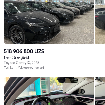
518 906 800
UZS
1 km
•
2.5 л
•
gibrid
Toyota Camry IX, 2025
Toshkent, Yakkasaroy tumani