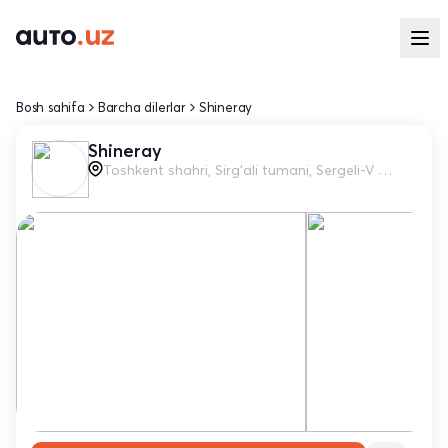
Bosh sahifa
Barcha dilerlar
Shineray
Shineray
Toshkent shahri, Sirg'ali tumani, Sergeli-V massivi, 55