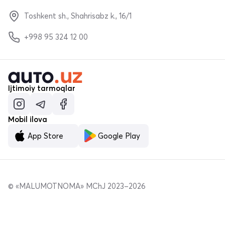
Toshkent sh., Shahrisabz k., 16/1
+998 95 324 12 00
Ijtimoiy tarmoqlar
Mobil ilova
App Store
Google Play
© «MALUMOTNOMA» MChJ 2023–2026