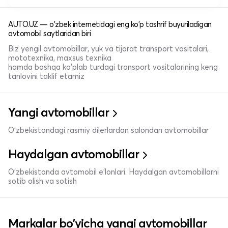
AUTO.UZ — o'zbek internetidagi eng ko'p tashrif buyuriladigan
avtomobil saytlaridan biri
Biz yengil avtomobillar, yuk va tijorat transport vositalari,
mototexnika, maxsus texnika
hamda boshqa ko'plab turdagi transport vositalarining keng
tanlovini taklif etamiz
Yangi avtomobillar
O'zbekistondagi rasmiy dilerlardan salondan avtomobillar
Haydalgan avtomobillar
O'zbekistonda avtomobil e’lonlari. Haydalgan avtomobillarni
sotib olish va sotish
Markalar bo'yicha yangi avtomobillar