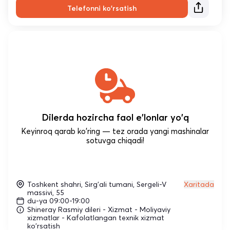
Telefonni ko'rsatish
Dilerda hozircha faol e'lonlar yo'q
Keyinroq qarab ko'ring — tez orada yangi mashinalar
sotuvga chiqadi!
Toshkent shahri, Sirg'ali tumani, Sergeli-V
Xaritada
massivi, 55
du-ya 09:00-19:00
Shineray Rasmiy dileri - Xizmat - Moliyaviy
xizmatlar - Kafolatlangan texnik xizmat
ko'rsatish