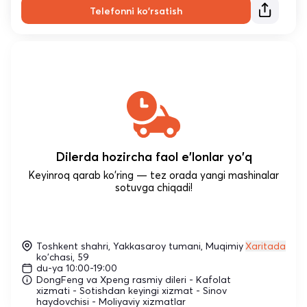
Telefonni ko'rsatish
Dilerda hozircha faol e'lonlar yo'q
Keyinroq qarab ko'ring — tez orada yangi mashinalar
sotuvga chiqadi!
Toshkent shahri, Yakkasaroy tumani, Muqimiy
Xaritada
ko'chasi, 59
du-ya 10:00-19:00
DongFeng va Xpeng rasmiy dileri - Kafolat
xizmati - Sotishdan keyingi xizmat - Sinov
haydovchisi - Moliyaviy xizmatlar