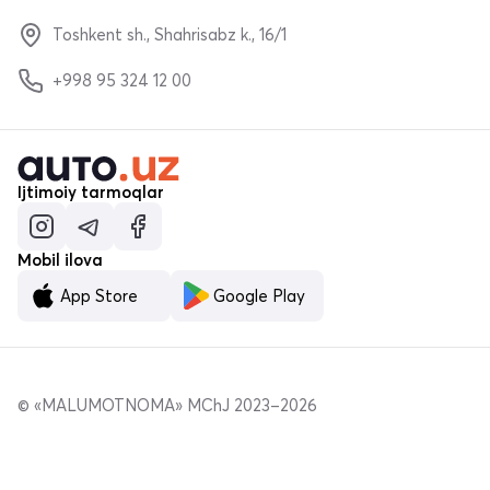
Toshkent sh., Shahrisabz k., 16/1
+998 95 324 12 00
Ijtimoiy tarmoqlar
Mobil ilova
App Store
Google Play
© «MALUMOTNOMA» MChJ 2023–2026