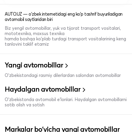
AUTO.UZ — o'zbek internetidagi eng ko'p tashrif buyuriladigan
avtomobil saytlaridan biri
Biz yengil avtomobillar, yuk va tijorat transport vositalari,
mototexnika, maxsus texnika
hamda boshqa ko'plab turdagi transport vositalarining keng
tanlovini taklif etamiz
Yangi avtomobillar
O'zbekistondagi rasmiy dilerlardan salondan avtomobillar
Haydalgan avtomobillar
O'zbekistonda avtomobil e’lonlari. Haydalgan avtomobillarni
sotib olish va sotish
Markalar bo'yicha yangi avtomobillar