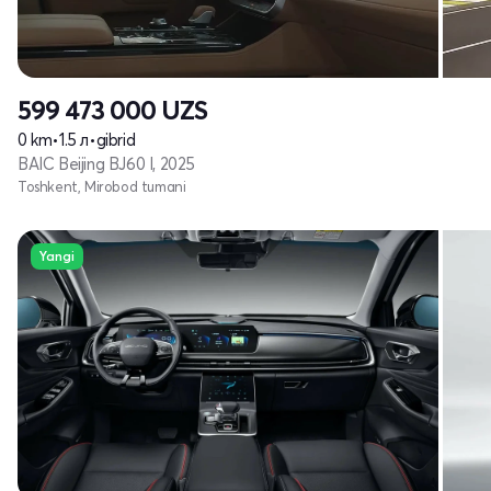
599 473 000
UZS
0 km
•
1.5 л
•
gibrid
BAIC Beijing BJ60 I, 2025
Toshkent, Mirobod tumani
Yangi