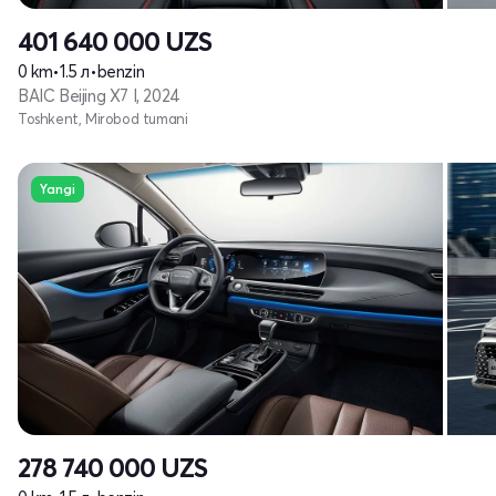
401 640 000
UZS
0 km
•
1.5 л
•
benzin
BAIC Beijing X7 I, 2024
Toshkent, Mirobod tumani
Yangi
278 740 000
UZS