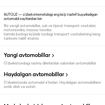
AUTO.UZ — o'zbek internetidagi eng ko'p tashrif buyuriladigan
avtomobil saytlaridan biri
Biz yengil avtomobillar, yuk va tijorat transport vositalari,
mototexnika, maxsus texnika
hamda boshqa ko'plab turdagi transport vositalarining keng
tanlovini taklif etamiz
Yangi avtomobillar
O'zbekistondagi rasmiy dilerlardan salondan avtomobillar
Haydalgan avtomobillar
O'zbekistonda avtomobil e’lonlari. Haydalgan avtomobillarni
sotib olish va sotish