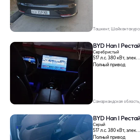
Ташкент, Шайхантахурс
BYD Han I Реста
Серебристый
517 л.c. 380 кВт, эле
Полный привод
Самаркандская область
BYD Han I Реста
Серый
517 л.c. 380 кВт, эле
Полный привод