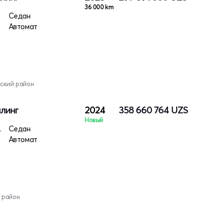
36 000 km
ктро
Седан
Автомат
кский район
йлинг
2024
358 660 764
UZS
Новый
 электро
Седан
Автомат
 район