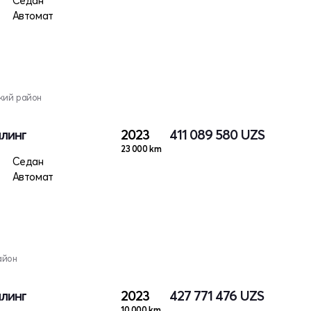
ктро
Седан
Автомат
кий район
йлинг
2023
411 089 580
UZS
23 000 km
ктро
Седан
Автомат
айон
йлинг
2023
427 771 476
UZS
10 000 km