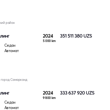
кий район
йлинг
2024
351 511 380
UZS
5 000 km
ктро
Седан
Автомат
, город Самарканд
йлинг
2024
333 637 920
UZS
9 800 km
ктро
Седан
Автомат