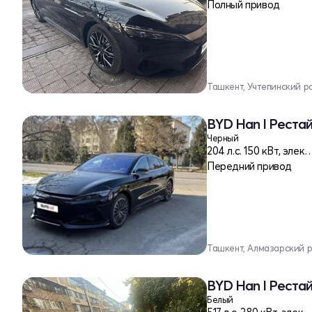
Полный привод
Ташкент, Учтепинский р
BYD Han I Реста
Черный
204 л.c. 150 кВт,
Передний привод
Ташкент, Алмазарский 
BYD Han I Реста
Белый