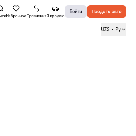
Войти
Продать авто
иск
Избранное
Сравнения
Я продаю
UZS
•
Ру