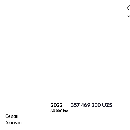
По
2022
357 469 200
UZS
60 000 km
о
Седан
Автомат