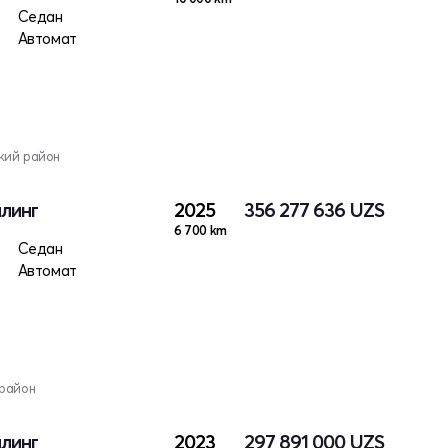
ктро
Седан
Автомат
кий район
йлинг
2025
356 277 636
UZS
6 700 km
ктро
Седан
Автомат
 район
йлинг
2023
297 891 000
UZS