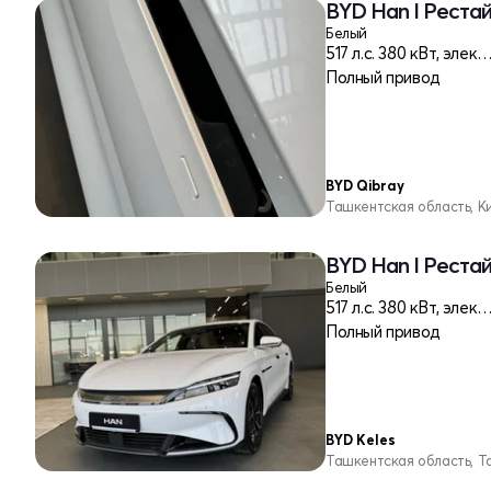
BYD Han I Реста
Белый
517 л.c. 380 кВт, эле
Полный привод
BYD Qibray
Ташкентская область, К
BYD Han I Реста
Белый
517 л.c. 380 кВт, эле
Полный привод
BYD Keles
Ташкентская область, Т