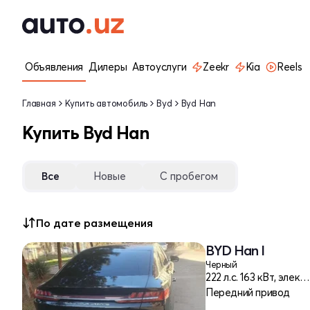
Объявления
Дилеры
Автоуслуги
Zeekr
Kia
Reels
Главная
Купить автомобиль
Byd
Byd Han
Купить Byd Han
Все
Новые
С пробегом
По дате размещения
BYD Han I
Черный
222 л.c. 163 кВт, электр
Передний привод