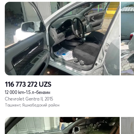
116 773 272
UZS
12 000 km
•
1.5 л
•
бензин
Chevrolet Gentra II, 2015
Ташкент, Яшнабадский район