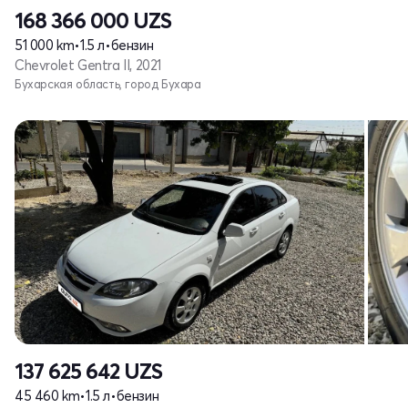
168 366 000
UZS
51 000 km
•
1.5 л
•
бензин
Chevrolet Gentra II, 2021
Бухарская область, город Бухара
137 625 642
UZS
45 460 km
•
1.5 л
•
бензин