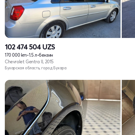
102 474 504
UZS
170 000 km
•
1.5 л
•
бензин
Chevrolet Gentra II, 2015
Бухарская область, город Бухара