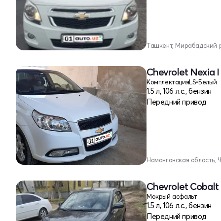
Ташкент, Мирабадский 
Chevrolet Nexia I
Комплектация
LS
•
Белый
1.5 л, 106 л.с., бензин
Передний привод
Наманганская область, 
Chevrolet Cobalt 
Мокрый асфальт
1.5 л, 106 л.с., бензин
Передний привод