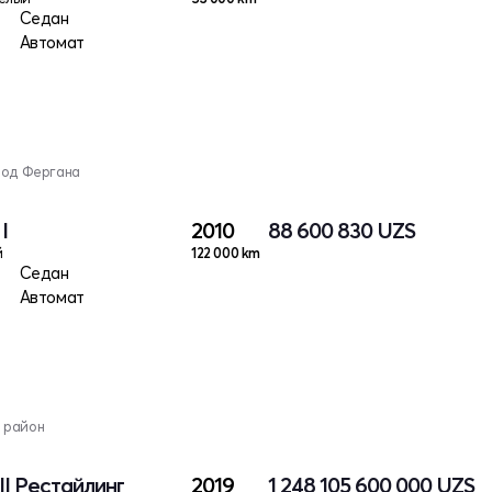
Седан
Автомат
род Фергана
I
2010
88 600 830
UZS
й
122 000 km
Седан
Автомат
 район
II Рестайлинг
2019
1 248 105 600 000
UZS