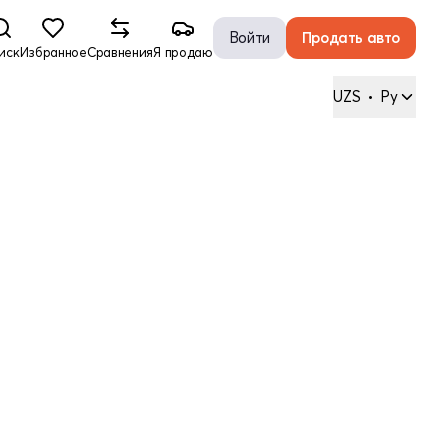
Войти
Продать авто
иск
Избранное
Сравнения
Я продаю
UZS
•
Ру