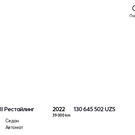
По
II Рестайлинг
2022
130 645 502
UZS
39 000 km
Седан
Автомат