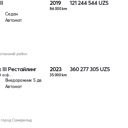
II
2019
121 244 544
UZS
86 000 km
Седан
Автомат
рганский район
 III Рестайлинг
2023
360 277 305
UZS
Мокрый асфальт
35 000 km
Внедорожник 5 дв.
Автомат
, город Самарканд