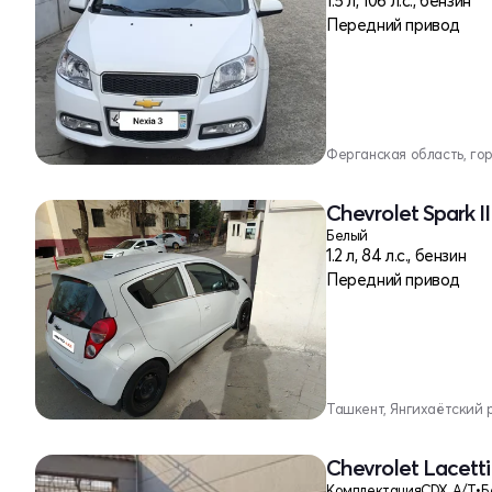
1.5 л, 106 л.с., бензин
Передний привод
Ферганская область, го
Chevrolet Spark II
Белый
1.2 л, 84 л.с., бензин
Передний привод
Ташкент, Янгихаётский 
Chevrolet Lacetti
Комплектация
CDX A/T
•
Б