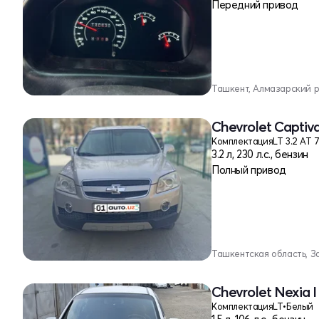
Передний привод
Ташкент, Алмазарский 
Chevrolet Captiva
Комплектация
LT 3.2 AT 
3.2 л, 230 л.с., бензин
Полный привод
Ташкентская область, З
Chevrolet Nexia I
Комплектация
LT
•
Белый