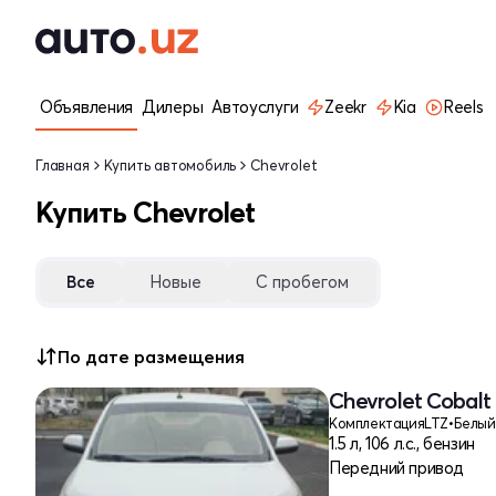
Объявления
Дилеры
Автоуслуги
Zeekr
Kia
Reels
Главная
Купить автомобиль
Chevrolet
Купить Chevrolet
Все
Новые
С пробегом
По дате размещения
Chevrolet Cobalt 
Комплектация
LTZ
•
Белый
1.5 л, 106 л.с., бензин
Передний привод