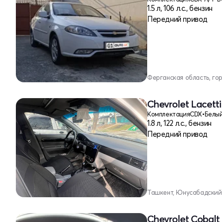
1.5 л, 106 л.с., бензин
Передний привод
Ферганская область, го
Chevrolet Lacetti 
Комплектация
CDX
•
Белы
1.8 л, 122 л.с., бензин
Передний привод
Ташкент, Юнусабадский
Chevrolet Cobalt 