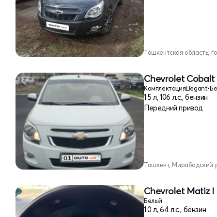
Ташкентская область, г
Chevrolet Cobalt 
Комплектация
Elegant
•
Б
1.5 л, 106 л.с., бензин
Передний привод
Ташкент, Мирабадский 
Chevrolet Matiz I
Белый
1.0 л, 64 л.с., бензин