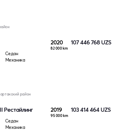
район
2020
107 446 768
UZS
82 000 km
Седан
Механика
Чартакский район
II Рестайлинг
2019
103 414 464
UZS
95 000 km
Седан
Механика