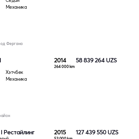
Седан
Механика
род Фергана
I
2014
58 839 264
UZS
264 000 km
Хэтчбек
Механика
район
 I Рестайлинг
2015
127 439 550
UZS
елый
53 000 km