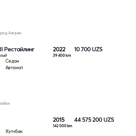
ород Ангрен
II Рестайлинг
2022
10 700
UZS
елый
39 400 km
Седан
Автомат
район
2015
44 575 200
UZS
142 000 km
Хэтчбек