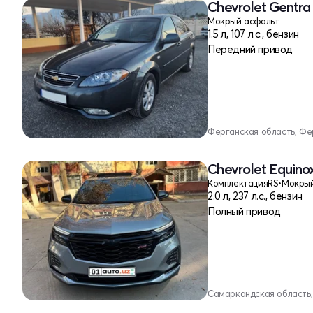
Chevrolet Gentra 
Мокрый асфальт
1.5 л, 107 л.с., бензин
Передний привод
Ферганская область, Фе
Chevrolet Equinox
Комплектация
RS
•
2.0 л, 237 л.с., бензин
Полный привод
Самаркандская область