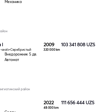
Механика
район
 I
2009
103 341 808
UZS
7-seats
•
Серебристый
320 000 km
Внедорожник 5 дв.
Автомат
ангиатинский район
2022
111 656 444
UZS
48 000 km