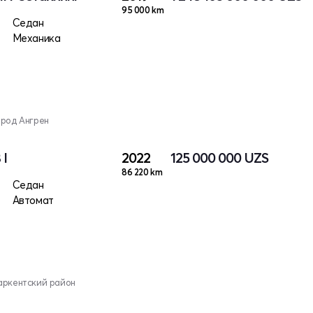
95 000 km
Седан
Механика
ород Ангрен
 I
2022
125 000 000
UZS
86 220 km
Седан
Автомат
аркентский район