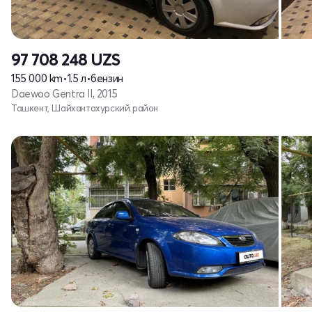
97 708 248
UZS
155 000 km
•
1.5 л
•
бензин
Daewoo Gentra II, 2015
Ташкент, Шайхантахурский район