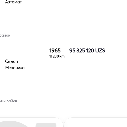
Автомат
 район
1965
95 325 120
UZS
11 200 km
Седан
Механика
кий район