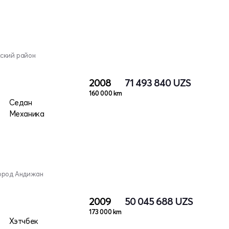
кский район
2008
71 493 840
UZS
160 000 km
Седан
Механика
город Андижан
2009
50 045 688
UZS
173 000 km
Хэтчбек