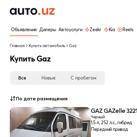
Объявления
Дилеры
Автоуслуги
Zeekr
Kia
Reels
Главная
Купить автомобиль
Gaz
Купить Gaz
Все
Новые
С пробегом
По дате размещения
GAZ GAZelle 3221
Черный
1.5 л, 252 л.с., гибрид
Передний привод