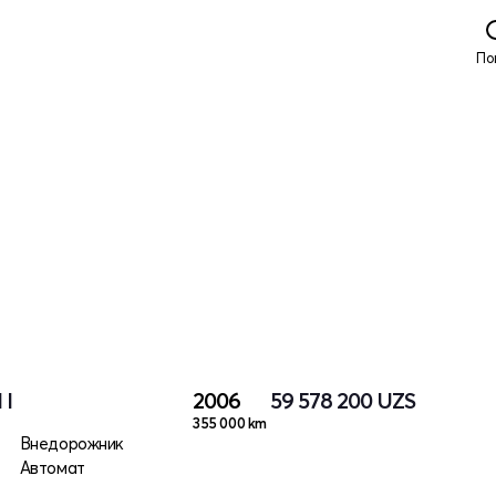
По
 I
2006
59 578 200
UZS
355 000 km
Внедорожник
Автомат