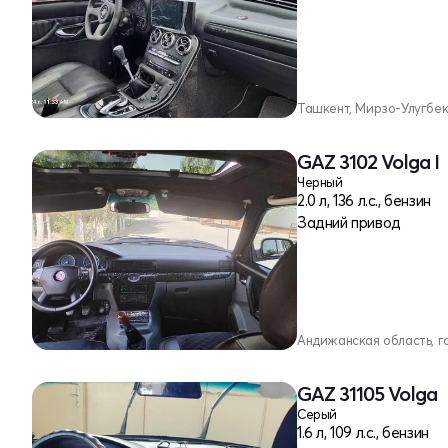
Ташкент, Мирзо-Улугбе
GAZ 3102 Volga I
Черный
2.0 л, 136 л.с., бензин
Задний привод
Андижанская область, 
GAZ 31105 Volga
Серый
1.6 л, 109 л.с., бензин