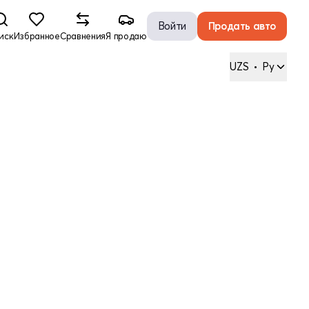
Войти
Продать авто
иск
Избранное
Сравнения
Я продаю
UZS
•
Ру