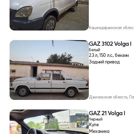
Кашкадарьинская област
GAZ 3102 Volga I
Белый
2.3 л, 150 л.с., бензин
Задний привод
Джизакская область, П
GAZ 21 Volga I
Черный
Купе
Механика