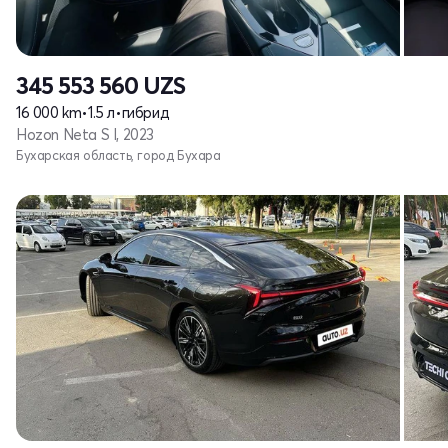
345 553 560
UZS
16 000 km
•
1.5 л
•
гибрид
Hozon Neta S I, 2023
Бухарская область, город Бухара