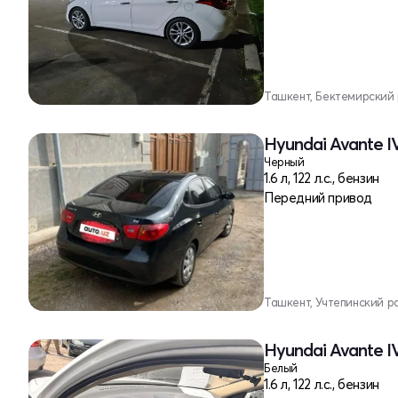
Ташкент, Бектемирский
Hyundai Avante I
Черный
1.6 л, 122 л.с., бензин
Передний привод
Ташкент, Учтепинский р
Hyundai Avante I
Белый
1.6 л, 122 л.с., бензин