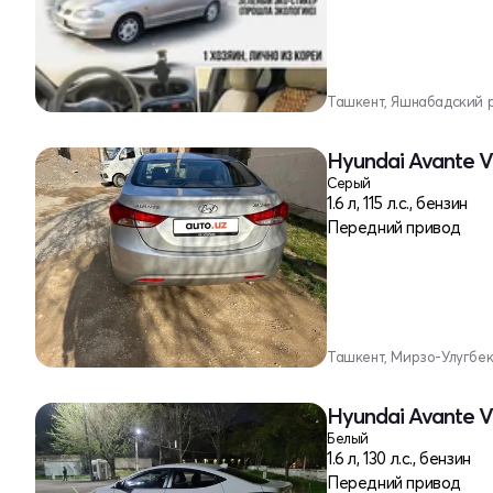
Ташкент, Яшнабадский 
Hyundai Avante V
Серый
1.6 л, 115 л.с., бензин
Передний привод
Ташкент, Мирзо-Улугбе
Hyundai Avante V
Белый
1.6 л, 130 л.с., бензин
Передний привод