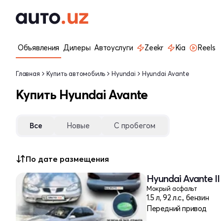
Объявления
Дилеры
Автоуслуги
Zeekr
Kia
Reels
Главная
Купить автомобиль
Hyundai
Hyundai Avante
Купить Hyundai Avante
Все
Новые
С пробегом
По дате размещения
Hyundai Avante I
Мокрый асфальт
1.5 л, 92 л.с., бензин
Передний привод