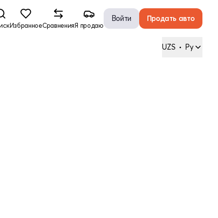
Войти
Продать авто
иск
Избранное
Сравнения
Я продаю
UZS
•
Ру