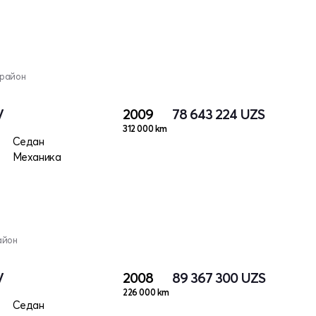
 район
V
2009
78 643 224
UZS
312 000 km
Седан
Механика
айон
V
2008
89 367 300
UZS
226 000 km
Седан