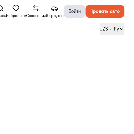
Войти
Продать авто
иск
Избранное
Сравнения
Я продаю
UZS
•
Ру