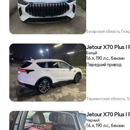
Бухарская область, Гиж
Jetour X70 Plus I
Белый
1.6 л, 190 л.с., бензин
Передний привод
Ташкентская область, Т
Jetour X70 Plus I
Черный
1.6 л, 190 л.с., бензин