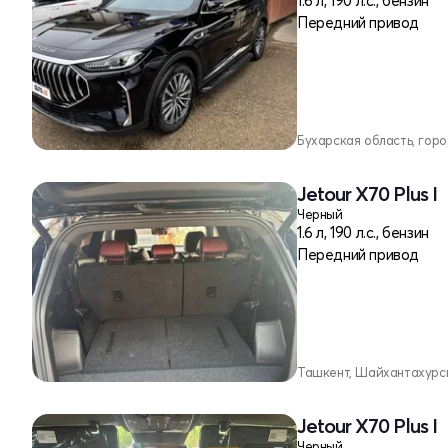
1.6 л, 190 л.с., бензин
Передний привод
Бухарская область, гор
Jetour X70 Plus I
Черный
1.6 л, 190 л.с., бензин
Передний привод
Ташкент, Шайхантахурс
Jetour X70 Plus I
Черный