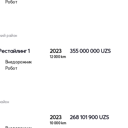
Робот
кий район
 Рестайлинг 1
2023
355 000 000
UZS
12 000 km
Внедорожник
Робот
район
2023
268 101 900
UZS
10 000 km