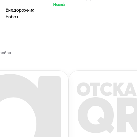
Новый
Внедорожник
Робот
 район
ОТСКА
Q