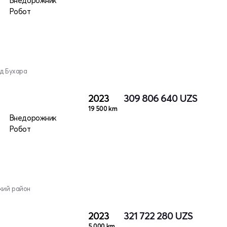
Внедорожник
Робот
од Бухара
2023
309 806 640
UZS
19 500 km
Внедорожник
Робот
кий район
2023
321 722 280
UZS
5 000 km