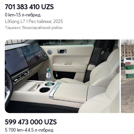
701 383 410
UZS
0 km
•
1.5 л
•
гибрид
LiXiang L7 I Рестайлинг, 2025
Ташкент, Яккасарайский район
599 473 000
UZS
5 700 km
•
44.5 л
•
гибрид