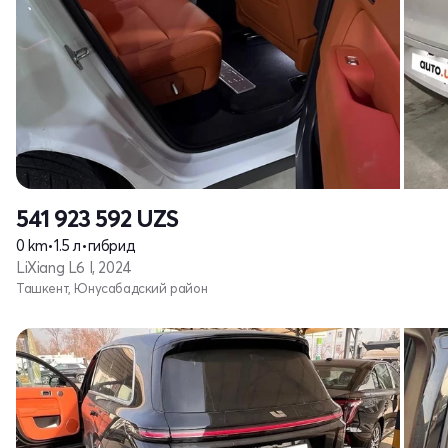
541 923 592
UZS
0 km
•
1.5 л
•
гибрид
LiXiang L6 I, 2024
Ташкент, Юнусабадский район