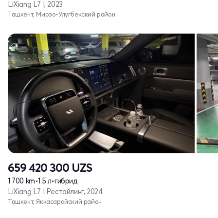
LiXiang L7 I, 2023
Ташкент, Мирзо-Улугбекский район
659 420 300
UZS
1 700 km
•
1.5 л
•
гибрид
LiXiang L7 I Рестайлинг, 2024
Ташкент, Яккасарайский район