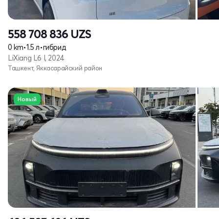
558 708 836
UZS
0 km
•
1.5 л
•
гибрид
LiXiang L6 I, 2024
Ташкент, Яккасарайский район
Новый