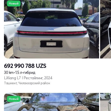
Новый
692 990 788
UZS
30 km
•
1.5 л
•
гибрид
LiXiang L7 I Рестайлинг, 2024
Ташкент, Чиланзарский район
Новый