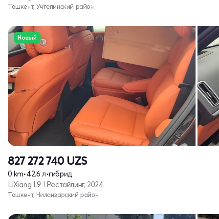
Ташкент, Учтепинский район
Новый
827 272 740
UZS
0 km
•
42.6 л
•
гибрид
LiXiang L9 I Рестайлинг, 2024
Ташкент, Чиланзарский район