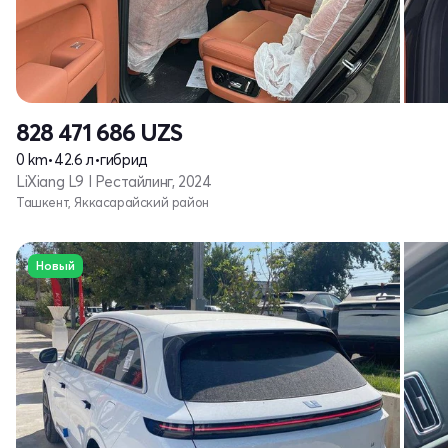
828 471 686
UZS
0 km
•
42.6 л
•
гибрид
LiXiang L9 I Рестайлинг, 2024
Ташкент, Яккасарайский район
Новый