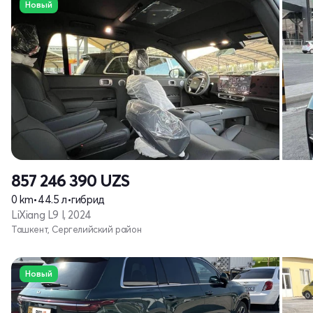
Новый
857 246 390
UZS
0 km
•
44.5 л
•
гибрид
LiXiang L9 I, 2024
Ташкент, Сергелийский район
Новый