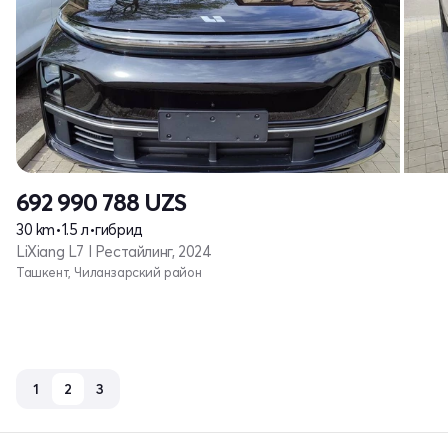
692 990 788
UZS
30 km
•
1.5 л
•
гибрид
LiXiang L7 I Рестайлинг, 2024
Ташкент, Чиланзарский район
1
2
3