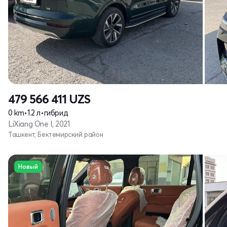
479 566 411
UZS
0 km
•
1.2 л
•
гибрид
LiXiang One I, 2021
Ташкент, Бектемирский район
Новый