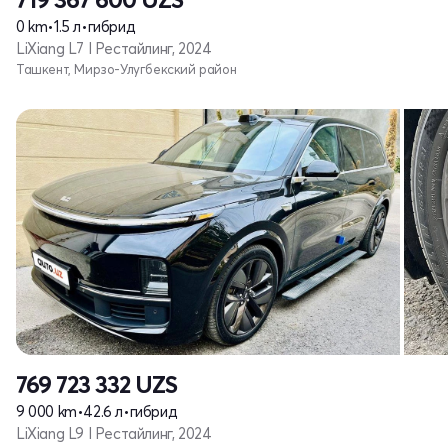
0 km
•
1.5 л
•
гибрид
LiXiang L7 I Рестайлинг, 2024
Ташкент, Мирзо-Улугбекский район
769 723 332
UZS
9 000 km
•
42.6 л
•
гибрид
LiXiang L9 I Рестайлинг, 2024