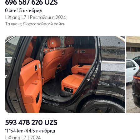
696 587 626
UZS
0 km
•
1.5 л
•
гибрид
LiXiang L7 I Рестайлинг, 2024
Ташкент, Яккасарайский район
593 478 270
UZS
11 154 km
•
44.5 л
•
гибрид
LiXiang L7 I, 2024