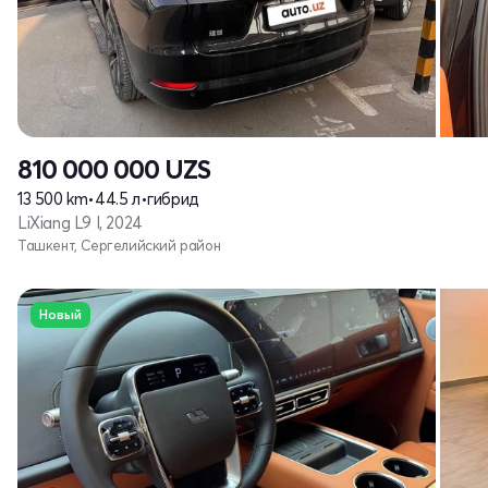
810 000 000
UZS
13 500 km
•
44.5 л
•
гибрид
LiXiang L9 I, 2024
Ташкент, Сергелийский район
Новый