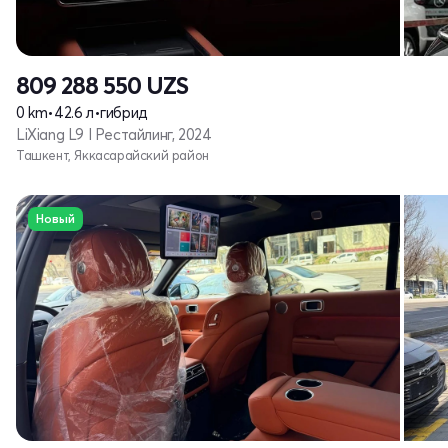
809 288 550
UZS
0 km
•
42.6 л
•
гибрид
LiXiang L9 I Рестайлинг, 2024
Ташкент, Яккасарайский район
Новый