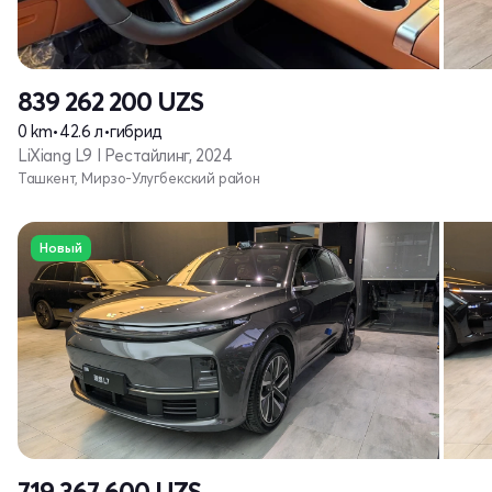
839 262 200
UZS
0 km
•
42.6 л
•
гибрид
LiXiang L9 I Рестайлинг, 2024
Ташкент, Мирзо-Улугбекский район
Новый
719 367 600
UZS