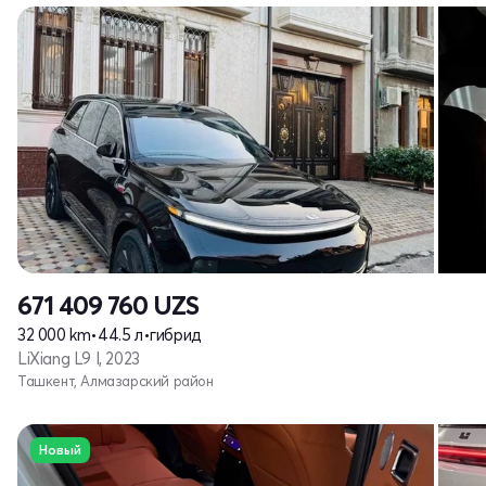
671 409 760
UZS
32 000 km
•
44.5 л
•
гибрид
LiXiang L9 I, 2023
Ташкент, Алмазарский район
Новый