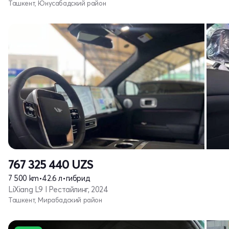
Ташкент, Юнусабадский район
767 325 440
UZS
7 500 km
•
42.6 л
•
гибрид
LiXiang L9 I Рестайлинг, 2024
Ташкент, Мирабадский район