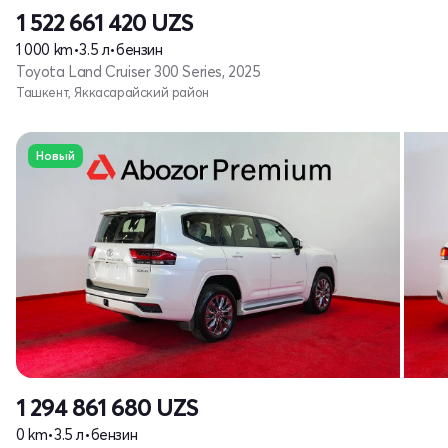
1 522 661 420
UZS
1 000 km
•
3.5 л
•
бензин
Toyota Land Cruiser 300 Series, 2025
Ташкент, Яккасарайский район
Новый
1 294 861 680
UZS
0 km
•
3.5 л
•
бензин