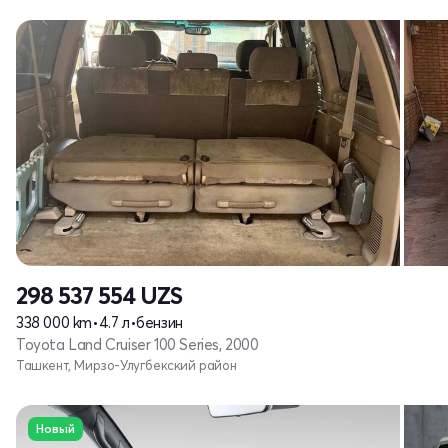
298 537 554
UZS
338 000 km
•
4.7 л
•
бензин
Toyota Land Cruiser 100 Series, 2000
Ташкент, Мирзо-Улугбекский район
Новый