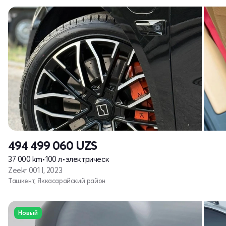
494 499 060
UZS
37 000 km
•
100 л
•
электрическ
Zeekr 001 I, 2023
Ташкент, Яккасарайский район
Новый