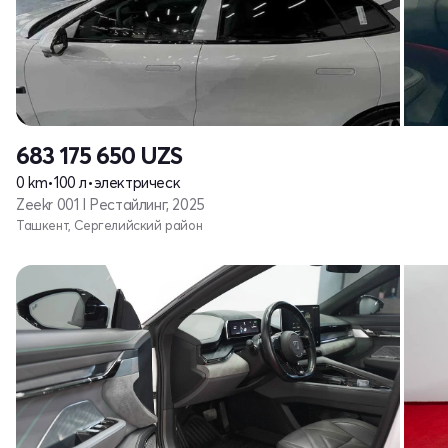
683 175 650
UZS
0 km
•
100 л
•
электрическ
Zeekr 001 I Рестайлинг, 2025
Ташкент, Сергелийский район