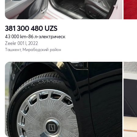
381 300 480
UZS
43 000 km
•
86 л
•
электрическ
Zeekr 001 I, 2022
Ташкент, Мирабадский район