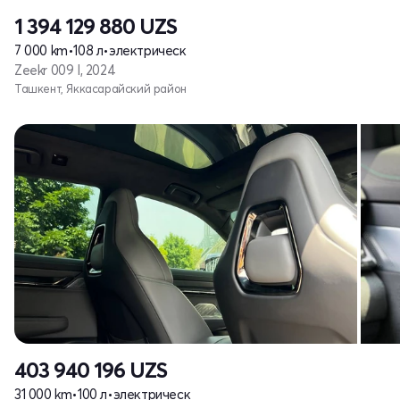
1 394 129 880
UZS
7 000 km
•
108 л
•
электрическ
Zeekr 009 I, 2024
Ташкент, Яккасарайский район
403 940 196
UZS
31 000 km
•
100 л
•
электрическ