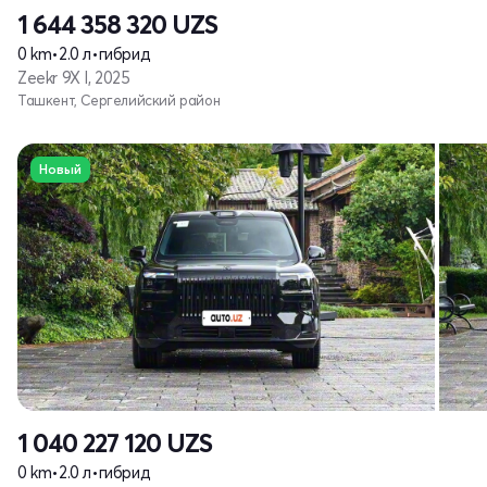
1 644 358 320
UZS
0 km
•
2.0 л
•
гибрид
Zeekr 9X I, 2025
Ташкент, Сергелийский район
Новый
1 040 227 120
UZS
0 km
•
2.0 л
•
гибрид