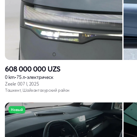
608 000 000
UZS
0 km
•
75 л
•
электрическ
Zeekr 007 I, 2025
Ташкент, Шайхантахурский район
Новый