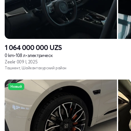
1 064 000 000
UZS
0 km
•
108 л
•
электрическ
Zeekr 009 I, 2025
Ташкент, Шайхантахурский район
Новый