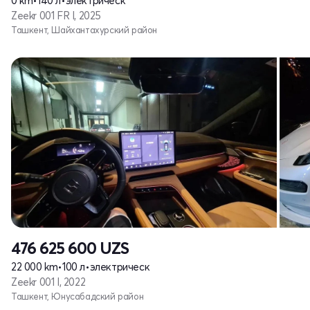
0 km
•
140 л
•
электрическ
Zeekr 001 FR I, 2025
Ташкент, Шайхантахурский район
476 625 600
UZS
22 000 km
•
100 л
•
электрическ
Zeekr 001 I, 2022
Ташкент, Юнусабадский район