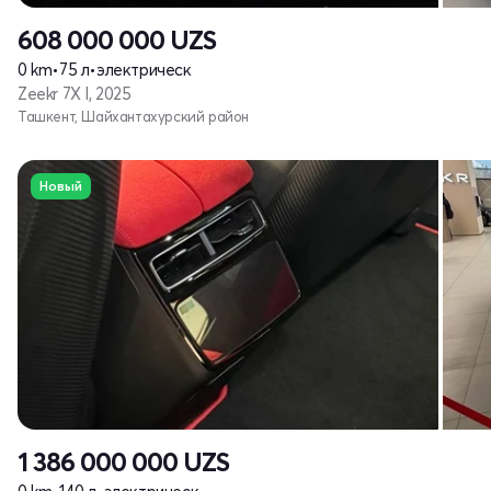
608 000 000
UZS
0 km
•
75 л
•
электрическ
Zeekr 7X I, 2025
Ташкент, Шайхантахурский район
Новый
1 386 000 000
UZS