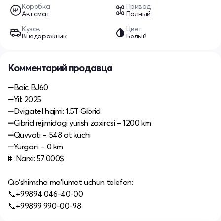
Коробка
Привод
Автомат
Полный
Кузов
Цвет
Внедорожник
Белый
Комментарий продавца
➖Baic BJ60
➖Yil: 2025
➖Dvigatel hajmi: 1.5T Gibrid
➖Gibrid rejimidagi yurish zaxirasi – 1200 km
➖Quvvati – 548 ot kuchi
➖Yurgani – 0 km
💵Narxi: 57.000$
Qo‘shimcha ma’lumot uchun telefon:
📞+99894 046-40-00
📞+99899 990-00-98