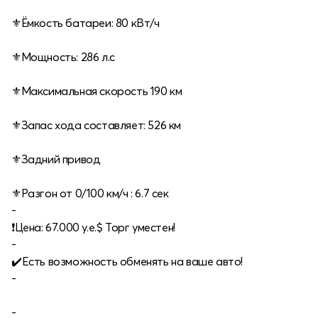
⚜️Ёмкость батареи: 80 кВт/ч
⚜️Мощность: 286 л.с
⚜️Максимальная скорость 190 км
⚜️Запас хода составляет: 526 км
⚜️Задний привод
⚜️Разгон от 0/100 км/ч : 6.7 сек
-
❗️Цена: 67.000 у.е.$ Торг уместен!
-
✔️Есть возможность обменять на ваше авто!
-
-