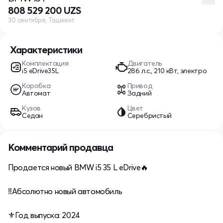
808 529 200 UZS
30 сентября, Ташкент
Характеристики
Комплектация
Двигатель
i5 eDrive35L
286 л.с., 210 кВт, электро
Коробка
Привод
Автомат
Задний
Кузов
Цвет
Седан
Серебристый
Комментарий продавца
Продается новый BMW i5 35 L eDrive🔥
‼️Абсолютно новый автомобиль
⚜️Год выпуска: 2024