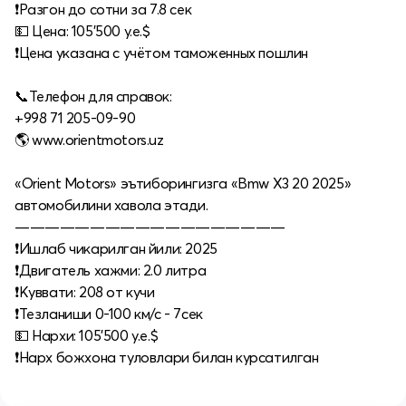
❗️Разгон до сотни за 7.8 сек
💵 Цена: 105'500 у.е.$
❗️Цена указана с учётом таможенных пошлин
⠀
📞Телефон для справок:
+998 71 205-09-90
🌎 www.orientmotors.uz
«Orient Motors» эътиборингизга «Bmw X3 20 2025»
автомобилини хавола этади.
——————————————————
❗️Ишлаб чикарилган йили: 2025
❗️Двигатель хажми: 2.0 литра
❗️Куввати: 208 от кучи
❗️Тезланиши 0-100 км/с - 7сек
💵 Нархи: 105'500 у.е.$
❗️Нарх божхона туловлари билан курсатилган
⠀