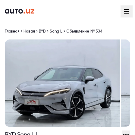
Главная
Новая
BYD
Song L
Объявление № 534
BYD Song L I