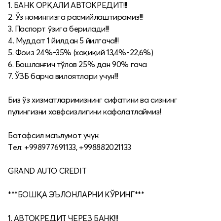
1. БАНК ОРҚАЛИ АВТОКРЕДИТ!!!
2. Ўз номингизга расмийлаштирамиз!!!
3. Паспорт ўзига берилади!!!
4. Муддат 1 йилдан 5 йилгача!!!
5. Фоиз 24%-35% (хақиқий 13,4%-22,6%)
6. Бошланғич тўлов 25% дан 90% гача
7. ЎЗБ барча вилоятлари учун!!!
Биз ўз хизматларимизнинг сифатини ва сизнинг
пулингизни хавфсизлигини кафолатлаймиз!
Батафсил маълумот учун:
Tел: +998977691133, +998882021133
GRAND AUTO CREDIT
***БОШҚА ЭЪЛОНЛАРНИ КЎРИНГ***
1. АВТОКРЕДИТ ЧЕРЕЗ БАНК!!!