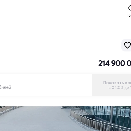
По
214 900 
Показать ко
билей
с 04:00 до 