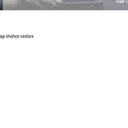
Ещё 1
dagi shahar sedani