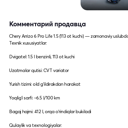
Комментарий продавца
Chery Arrizo 6 Pro Life 1.5 (113 ot kuchi) — zamonaviy uslub
Texnik xususiyatlar:
Dvigatel: 1.5 l benzinli, 113 ot kuchi
Uzatmalar qutisi: CVT variator
Yurish tizimi: old g‘ildirakdan harakat
Yoqlig‘i sarfi: ~6.5 l/100 km
Bagaj hajmi: 412 l, orqa o‘rindiqlar bukiladi
Qulaylik va texnologiyalar: