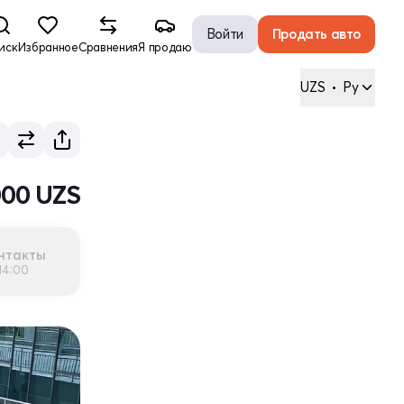
Войти
Продать авто
иск
Избранное
Сравнения
Я продаю
UZS
•
Ру
000 UZS
нтакты
14:00