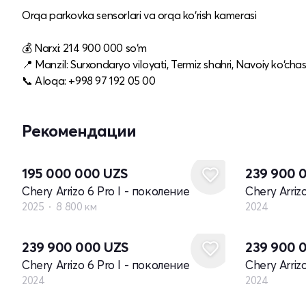
Orqa parkovka sensorlari va orqa ko‘rish kamerasi
💰 Narxi: 214 900 000 so‘m
📍 Manzil: Surxondaryo viloyati, Termiz shahri, Navoiy ko‘chas
📞 Aloqa: +998 97 192 05 00
Рекомендации
Новый
195 000 000
UZS
239 900 
Chery Arrizo 6 Pro I - поколение
Chery Arriz
2025
8 800 км
2024
Новый
Новый
239 900 000
UZS
239 900 
Chery Arrizo 6 Pro I - поколение
Chery Arriz
2024
2024
Новый