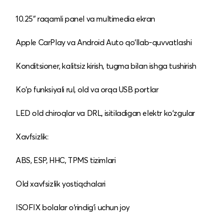
10.25″ raqamli panel va multimedia ekran
Apple CarPlay va Android Auto qo‘llab-quvvatlashi
Konditsioner, kalitsiz kirish, tugma bilan ishga tushirish
Ko‘p funksiyali rul, old va orqa USB portlar
LED old chiroqlar va DRL, isitiladigan elektr ko‘zgular
Xavfsizlik:
ABS, ESP, HHC, TPMS tizimlari
Old xavfsizlik yostiqchalari
ISOFIX bolalar o‘rindig‘i uchun joy