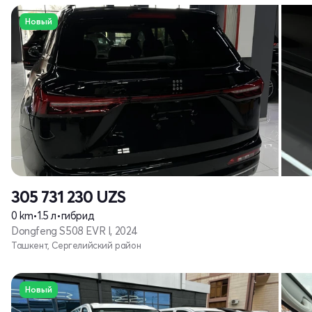
Новый
305 731 230
UZS
0 km
•
1.5 л
•
гибрид
Dongfeng S508 EVR I, 2024
Ташкент, Сергелийский район
Новый