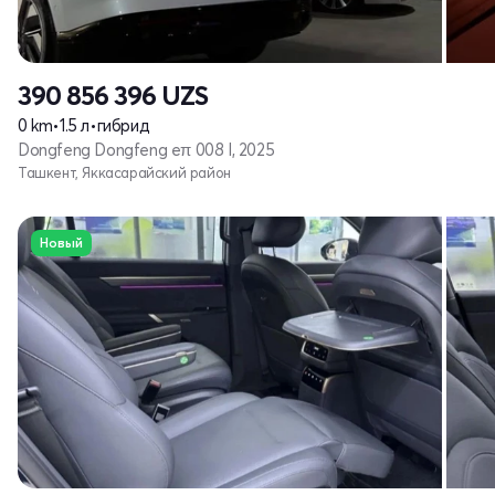
390 856 396
UZS
0 km
•
1.5 л
•
гибрид
Dongfeng Dongfeng eπ 008 I, 2025
Ташкент, Яккасарайский район
Новый