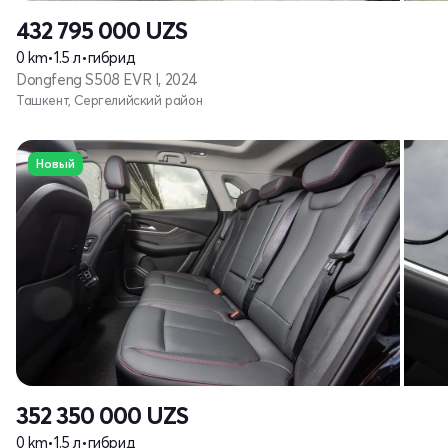
432 795 000
UZS
0 km
•
1.5 л
•
гибрид
Dongfeng S508 EVR I, 2024
Ташкент, Сергелийский район
Новый
352 350 000
UZS
0 km
•
1.5 л
•
гибрид