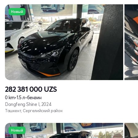
Новый
282 381 000
UZS
0 km
•
1.5 л
•
бензин
Dongfeng Shine I, 2024
Ташкент, Сергелийский район
Новый