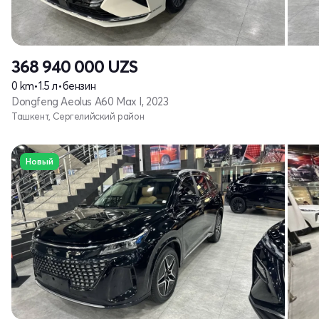
368 940 000
UZS
0 km
•
1.5 л
•
бензин
Dongfeng Aeolus A60 Max I, 2023
Ташкент, Сергелийский район
Новый