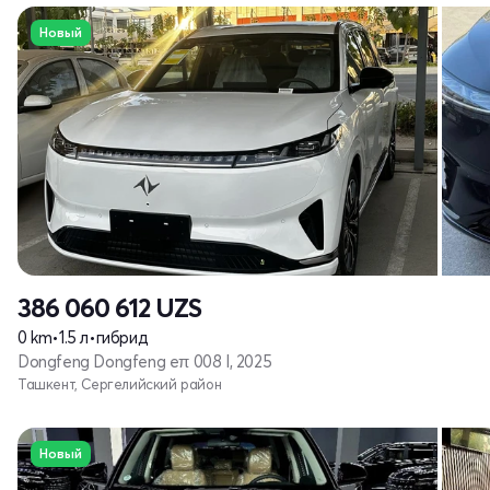
Новый
386 060 612
UZS
0 km
•
1.5 л
•
гибрид
Dongfeng Dongfeng eπ 008 I, 2025
Ташкент, Сергелийский район
Новый