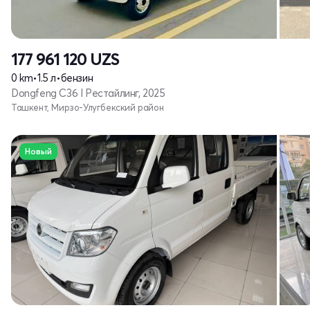
177 961 120
UZS
0 km
•
1.5 л
•
бензин
Dongfeng C36 I Рестайлинг, 2025
Ташкент, Мирзо-Улугбекский район
Новый