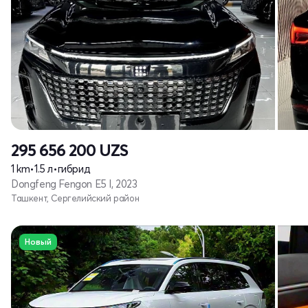
295 656 200
UZS
1 km
•
1.5 л
•
гибрид
Dongfeng Fengon E5 I, 2023
Ташкент, Сергелийский район
Новый