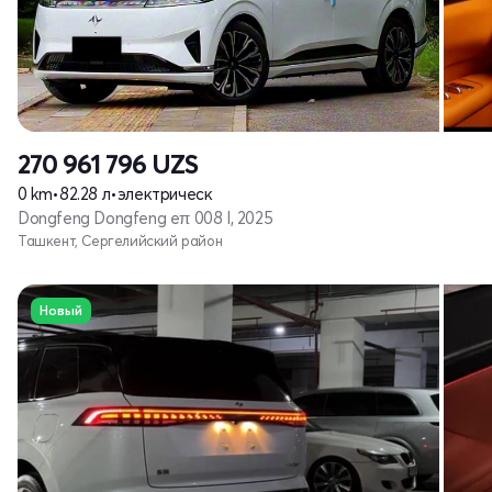
270 961 796
UZS
0 km
•
82.28 л
•
электрическ
Dongfeng Dongfeng eπ 008 I, 2025
Ташкент, Сергелийский район
Новый