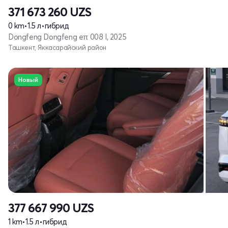
371 673 260
UZS
0 km
•
1.5 л
•
гибрид
Dongfeng Dongfeng eπ 008 I, 2025
Ташкент, Яккасарайский район
Новый
377 667 990
UZS
1 km
•
1.5 л
•
гибрид