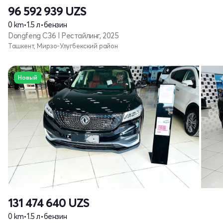
96 592 939
UZS
0 km
•
1.5 л
•
бензин
Dongfeng C36 I Рестайлинг, 2025
Ташкент, Мирзо-Улугбекский район
Новый
131 474 640
UZS
0 km
•
1.5 л
•
бензин