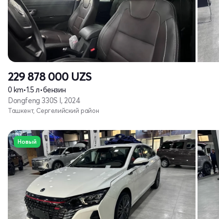
229 878 000
UZS
0 km
•
1.5 л
•
бензин
Dongfeng 330S I, 2024
Ташкент, Сергелийский район
Новый