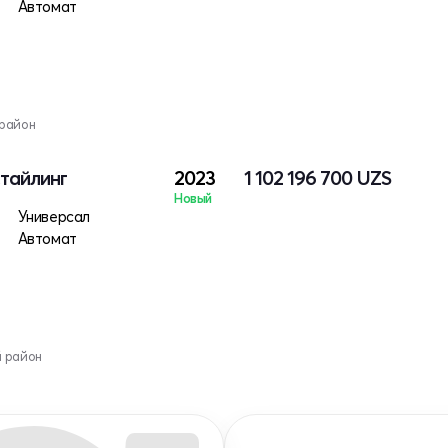
Автомат
 район
стайлинг
2023
1 102 196 700
UZS
Новый
Универсал
Автомат
й район