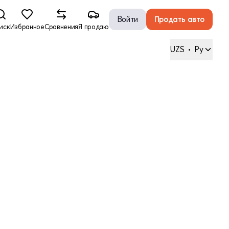
Войти
Продать авто
иск
Избранное
Сравнения
Я продаю
UZS
•
Ру