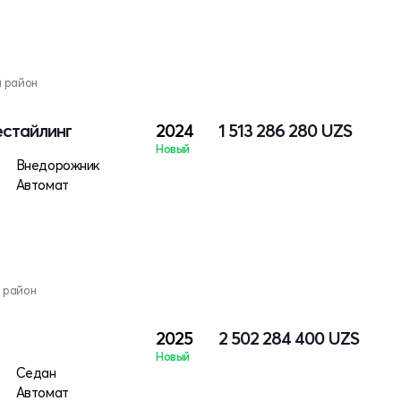
й район
естайлинг
2024
1 513 286 280
UZS
Новый
Внедорожник
Автомат
 район
2025
2 502 284 400
UZS
Новый
Седан
Автомат