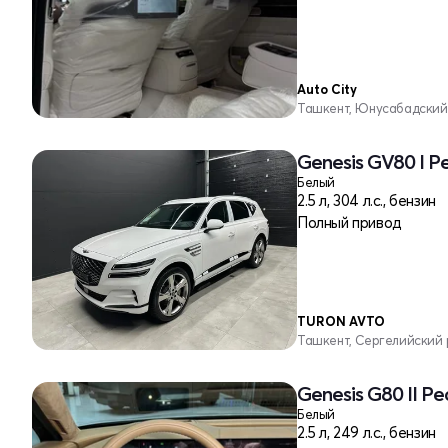
Auto City
Ташкент, Юнусабадский
Genesis GV80 I Р
Белый
2.5 л, 304 л.с., бензин
Полный привод
TURON AVTO
Ташкент, Сергелийский
Genesis G80 II Р
Белый
2.5 л, 249 л.с., бензин