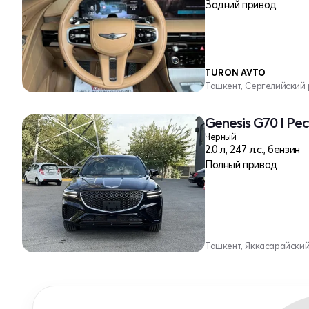
Задний привод
TURON AVTO
Ташкент, Сергелийский
Genesis G70 I Ре
Черный
2.0 л, 247 л.с., бензин
Полный привод
Ташкент, Яккасарайски