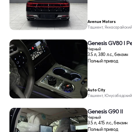
Avenue Motors
Ташкент, Яккасарайски
Genesis GV80 I Р
Черный
3.5 л, 380 л.с., бензин
Полный привод
Auto City
Ташкент, Юнусабадский
Genesis G90 II
Черный
3.5 л, 415 л.с., бензин
Полный привод