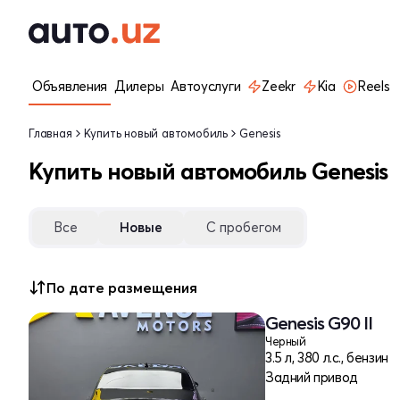
Объявления
Дилеры
Автоуслуги
Zeekr
Kia
Reels
Главная
Купить новый автомобиль
Genesis
Купить новый автомобиль Genesis
Все
Новые
С пробегом
По дате размещения
Genesis G90 II
Черный
3.5 л, 380 л.с., бензин
Задний привод