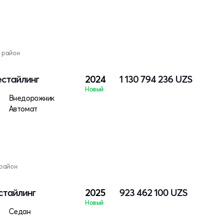
 район
естайлинг
2024
1 130 794 236
UZS
Новый
Внедорожник
Автомат
 район
естайлинг
2025
923 462 100
UZS
Новый
Седан