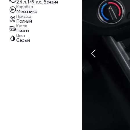
2.4 л, 149 л.с., бензин
Коробка
Механика
Привод
Полный
Кузов
Пикап
Цвет
Серый