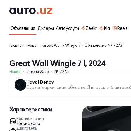
Объявления
Дилеры
Автоуслуги
Zeekr
Kia
Reels
Главная
Новая
Great Wall
Wingle 7
Объявление № 7273
Great Wall Wingle 7 I, 2024
Новый
3 июня 2025
№ 7273
Haval Denov
Сурхандарьинская область, Денауский район
6 автомо
Характеристики
Комплектация
Не указано
Двигатель