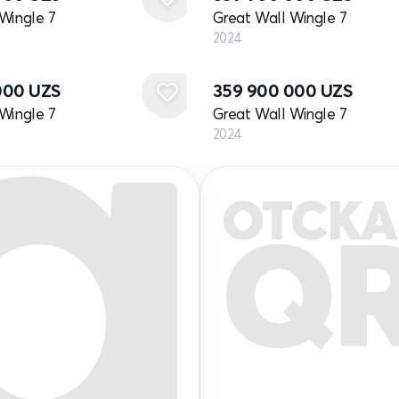
Wingle 7
Great Wall Wingle 7
2024
Новый
000
UZS
359 900 000
UZS
Wingle 7
Great Wall Wingle 7
2024
ОТСКА
Q