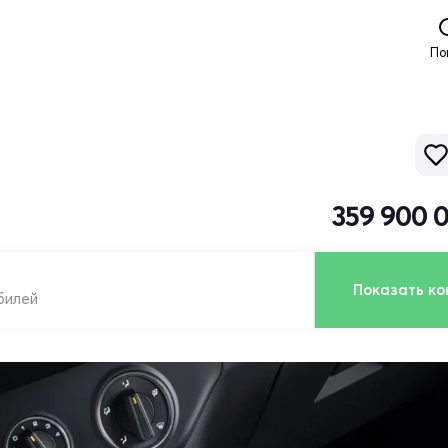
По
359 900 
Показать ко
билей