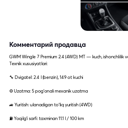
Комментарий продавца
GWM Wingle 7 Premium 2.4 (4WD) MT — kuch, ishonchlilik va
Texnik xususiyatlari:
🔧 Dvigatel: 2.4 l (benzin), 149 ot kuchi
⚙️ Uzatma: 5 pog'onali mexanik uzatma
🚙 Yuritish: ulanadigan to‘liq yuritish (4WD)
⛽ Yoqilg‘i sarfi: taxminan 11.1 l / 100 km