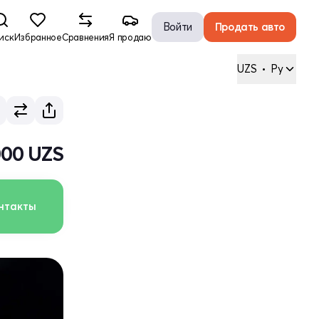
Войти
Продать авто
иск
Избранное
Сравнения
Я продаю
UZS
•
Ру
000 UZS
нтакты