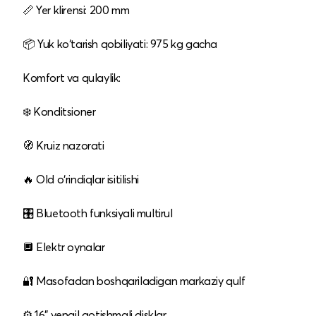
📏 Yer klirensi: 200 mm
📦 Yuk ko‘tarish qobiliyati: 975 kg gacha
Komfort va qulaylik:
❄️ Konditsioner
🧭 Kruiz nazorati
🔥 Old o‘rindiqlar isitilishi
🎛 Bluetooth funksiyali multirul
🔲 Elektr oynalar
🔐 Masofadan boshqariladigan markaziy qulf
⚙️ 16" yengil qotishmali disklar