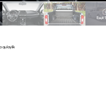
Ещё 
 qulaylik