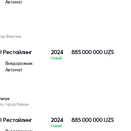
Автомат
род Фергана
 I Рестайлинг
2024
885 000 000
UZS
Новый
Внедорожник
Автомат
daryo
ть, город Карши
 I Рестайлинг
2024
885 000 000
UZS
Новый