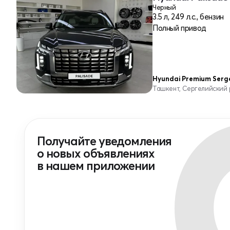
Черный
3.5 л, 249 л.с., бензин
Полный привод
Hyundai Premium Serge
Ташкент, Сергелийский
Получайте уведомления
о новых объявлениях
в нашем приложении