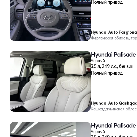
Полный привод
Hyundai Auto Farg'ona
Ферганская область, го
Hyundai Palisade
Черный
3.5 л, 249 л.с., бензин
Полный привод
Hyundai Auto Qashqa
Кашкадарьинская облас
Hyundai Palisade
Черный