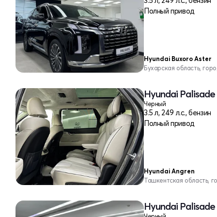
3.5 л, 249 л.с., бензин
Полный привод
Hyundai Buxoro Aster
Бухарская область, гор
Hyundai Palisade
Черный
3.5 л, 249 л.с., бензин
Полный привод
Hyundai Angren
Ташкентская область, г
Hyundai Palisade
Черный