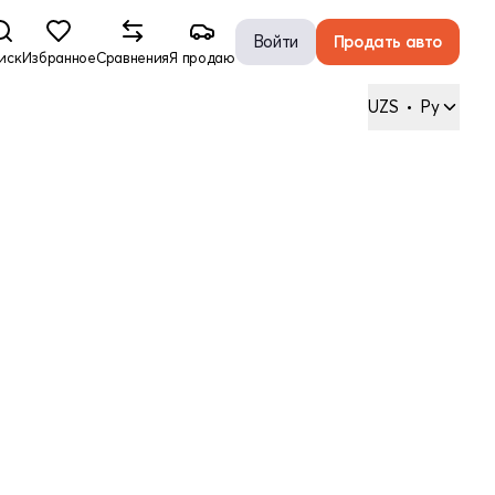
Войти
Продать авто
иск
Избранное
Сравнения
Я продаю
UZS
•
Ру