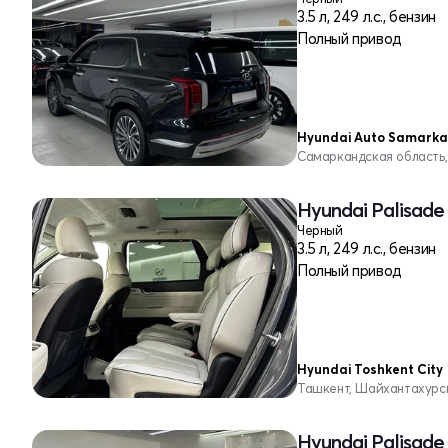
3.5 л, 249 л.с., бензин
Полный привод
Hyundai Auto Samark
Самаркандская область
Hyundai Palisade
Черный
3.5 л, 249 л.с., бензин
Полный привод
Hyundai Toshkent City
Ташкент, Шайхантахурс
Hyundai Palisade