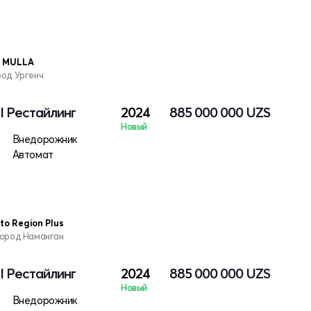
N MULLA
род Ургенч
 I Рестайлинг
2024
885 000 000
UZS
Новый
Внедорожник
Автомат
o Region Plus
город Наманган
 I Рестайлинг
2024
885 000 000
UZS
Новый
Внедорожник