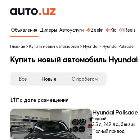
Объявления
Дилеры
Автоуслуги
Zeekr
Kia
Reels
Главная
Купить новый автомобиль
Hyundai
Hyundai Palisade
Купить новый автомобиль Hyundai 
Все
Новые
С пробегом
По дате размещения
Hyundai Palisade
Черный
3.5 л, 249 л.с., бензин
Полный привод