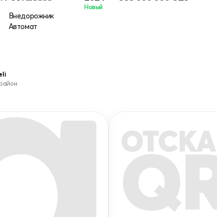
Новый
Внедорожник
Автомат
li
 район
ОТСКА
Q