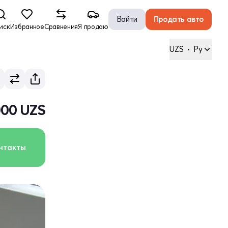
Войти
Продать авто
иск
Избранное
Сравнения
Я продаю
UZS
•
Ру
000 UZS
нтакты