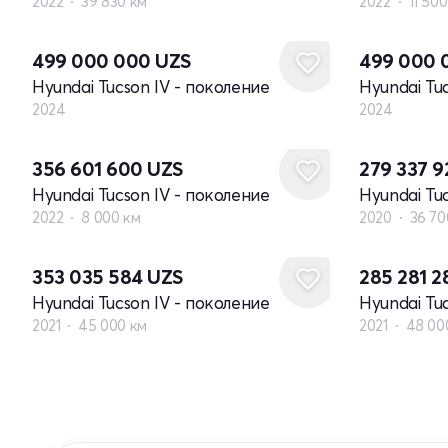
2022
39 830 км
2022
11 50
Новый
Новый
499 000 000
UZS
499 000
Hyundai Tucson IV - поколение
Hyundai Tu
2024
2024
356 601 600
UZS
279 337 
Hyundai Tucson IV - поколение
2022
8 000 км
2020
36 70
353 035 584
UZS
285 281 
Hyundai Tucson IV - поколение
2021
45 000 км
2021
48 00