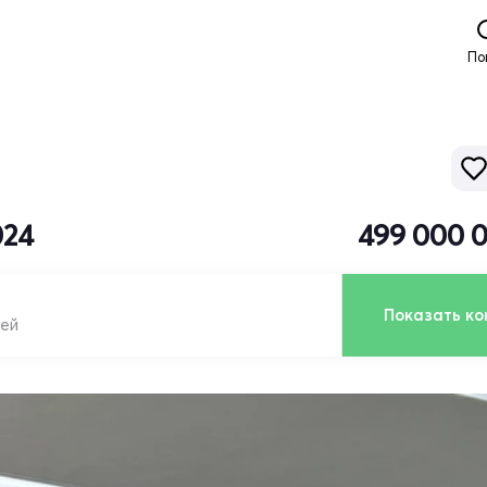
По
024
499 000 
Показать ко
лей