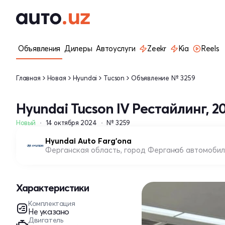
Объявления
Дилеры
Автоуслуги
Zeekr
Kia
Reels
Главная
Новая
Hyundai
Tucson
Объявление № 3259
Hyundai Tucson IV Рестайлинг, 2
Новый
14 октября 2024
№ 3259
Hyundai Auto Farg'ona
Ферганская область, город Фергана
6 автомоби
Характеристики
Комплектация
Не указано
Двигатель