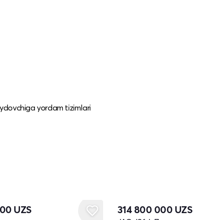
haydovchiga yordam tizimlari
Новый
000
UZS
314 800 000
UZS