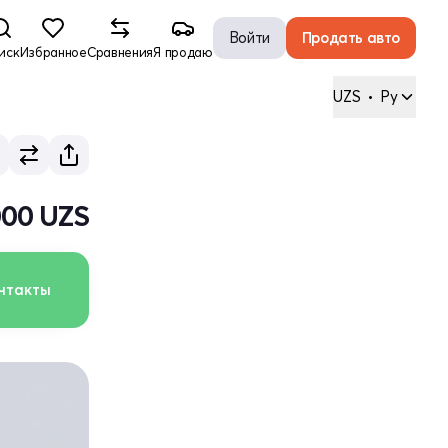
Войти
Продать авто
иск
Избранное
Сравнения
Я продаю
UZS
•
Ру
000 UZS
нтакты