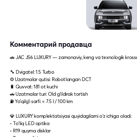
Комментарий продавца
🚗 JAC JS6 LUXURY — zamonaviy, keng va texnologik krossove
🔧 Dvigatel: 1.5 Turbo
⚙️ Uzatmalar qutisi: Robotlangan DCT
🔋 Quvvat: 181 ot kuchi
🚗 Uzatmalar turi: Old g’ildirak tortish
⛽ Yo’qilg’i sarfi: ≈ 7.5 l / 100 km
💎 LUXURY komplektatsiyasi quyidagilarni o'z ichiga oladi:
• To‘liq LED optika
• R19 quyma disklar