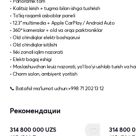
• Panoramik tom
• Kalitsiz kirish + tugma bilan ishga tushirish
• To‘liq raqamli asboblar paneli
• 12.3" multimedia + Apple CarPlay / Android Auto
• 360° kameralar + old va orqa parktroniklar
• Old o‘rindiqlar elektr boshqaruvi
• Old o‘rindiqlar isitilishi
• Ikki zonali iqlim nazorati
• Elektr bagaj eshigi
• Moslashuvchan kruiz nazorati, yo‘l bo‘yi ushlab turish va 
• Charm salon, ambiyent yoritish
📞 Batafsil ma'lumot uchun:+998 71 202 13 12
Рекомендации
Новый
Новый
314 800 000
UZS
314 800 