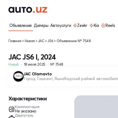
Объявления
Дилеры
Автоуслуги
Zeekr
Kia
Reels
Главная
Новая
JAC
JS6
Объявление № 7548
JAC JS6 I, 2024
Новый
18 июля 2025
№ 7548
JAC Olamavto
Город Ташкент, Яшнабадский район
4 автомобил
Характеристики
Комплектация
Не указано
Двигатель