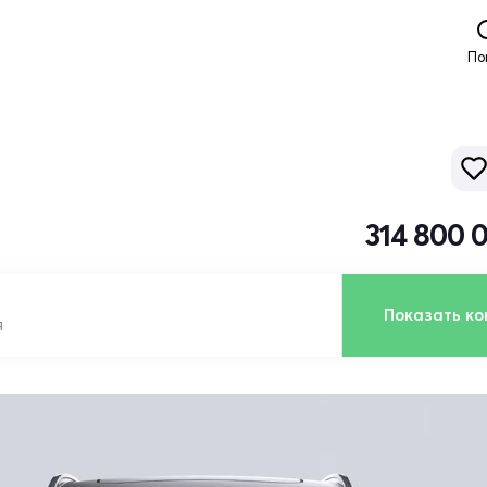
По
314 800 
Показать ко
я