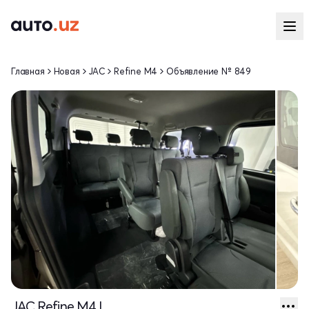
Главная
Новая
JAC
Refine M4
Объявление № 849
JAC Refine M4 I