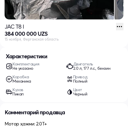
JAC T8 I
384 000 000 UZS
15 ноября, Ферганская область
Характеристики
Комплектация
Двигатель
Не указано
2.0 л, 177 л.с., бензин
Коробка
Привод
Механика
Полный
Кузов
Цвет
Пикап
Черный
Комментарий продавца
Мотор ҳажми: 2.0T+