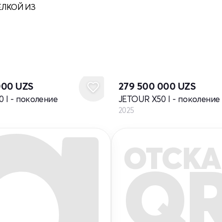
ЕЛКОЙ ИЗ
Новый
000
UZS
279 500 000
UZS
 I - поколение
JETOUR X50 I - поколение
2025
ОТСКА
Q