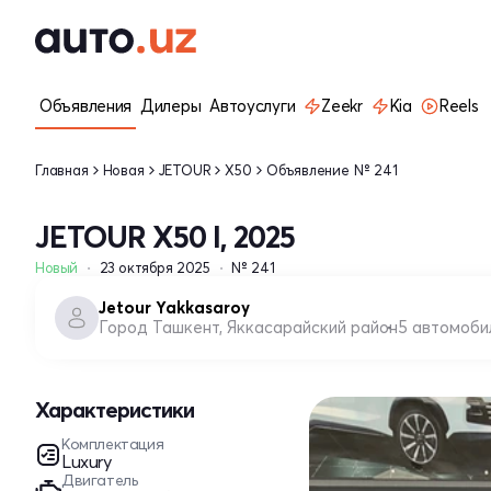
Объявления
Дилеры
Автоуслуги
Zeekr
Kia
Reels
Главная
Новая
JETOUR
X50
Объявление № 241
JETOUR X50 I, 2025
Новый
23 октября 2025
№ 241
Jetour Yakkasaroy
Город Ташкент, Яккасарайский район
5 автомоби
Характеристики
Комплектация
Luxury
Двигатель