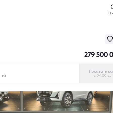
По
279 500 
Показать ко
лей
с 04:00 до 