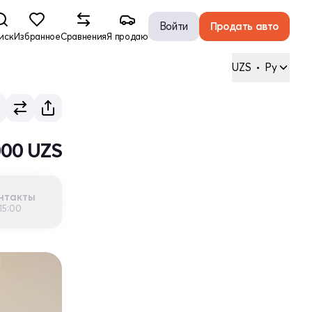
Войти
Продать авто
иск
Избранное
Сравнения
Я продаю
UZS
•
Ру
000 UZS
нтакты
15:00