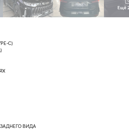
Ещё 
PE-С)
)
ЯХ
 ЗАДНЕГО ВИДА