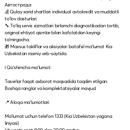
Автострада
💰 Qulay xarid shartlari: individual avtokredit va muddatli
to‘lov dasturlari.​
🔧 To‘liq servis xizmatlari: birlamchi diagnostikadan tortib,
original ehtiyot qismlar bilan kafolatdan keyingi
ta’mirgacha.​
🎁 Maxsus takliflar va aksiyalar: batafsil ma’lumot Kia
Uzbekistan rasmiy veb-saytida.​
ℹ️ Qo‘shimcha ma’lumot:
Tasvirlar faqat axborot maqsadida taqdim etilgan.​
Boshqa ranglar va komplektatsiyalar mavjud.​
📍 Aloqa ma’lumotlari:
Ma’lumot uchun telefon: 1333 (Kia Uzbekistan yagona
liniyasi)​