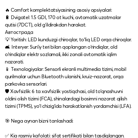
🔥 Comfort komplektatsiyasining asosiy opsiyalari:
🔋 Dvigatel: 1.5 GDI, 170 ot kuchi, avtomatik uzatmalar
qutisi (7DCT), old g‘ildirakdan harakat.​
Автострада
💡 Yoritish: LED kunduzgi chiroqlar, to‘liq LED orqa chiroqlar.​
🛋️ Interyer: Sun’iy teri bilan qoplangan o‘rindiqlar, old
o‘rindiqlar elektr sozlamali, ikki zonali avtomatik iqlim
nazorati.​
📱 Texnologiyalar: Sensorli ekranli multimedia tizimi, mobil
qurilmalar uchun Bluetooth ulanishi, kruiz-nazorat, orqa
parkovka sensorlari.​
🛡️ Xavfsizlik: 6 ta xavfsizlik yostiqchasi, old to‘qnashuvni
oldini olish tizimi (FCA), shinalardagi bosimni nazorat qilish
tizimi (TPMS), yo‘l chizig‘ida harakatlanish yordamchisi (LFA).​
🎯 Nega aynan bizni tanlashadi:
✅ Kia rasmiy kafolati: sifat sertifikati bilan tasdiqlangan.​