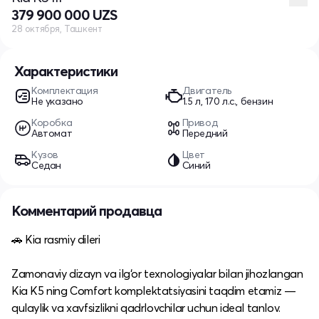
379 900 000 UZS
28 октября, Ташкент
Характеристики
Комплектация
Двигатель
Не указано
1.5 л, 170 л.с., бензин
Коробка
Привод
Автомат
Передний
Кузов
Цвет
Седан
Синий
Комментарий продавца
🚗 Kia rasmiy dileri
Zamonaviy dizayn va ilg‘or texnologiyalar bilan jihozlangan
Kia K5 ning Comfort komplektatsiyasini taqdim etamiz —
qulaylik va xavfsizlikni qadrlovchilar uchun ideal tanlov.​