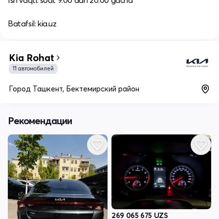
Ish vaqti: soat 9:00 dan 20:00 gacha​
Batafsil: kia.uz
Kia Rohat
11 автомобилей
Город Ташкент, Бектемирский район
Рекомендации
269 065 675
UZS