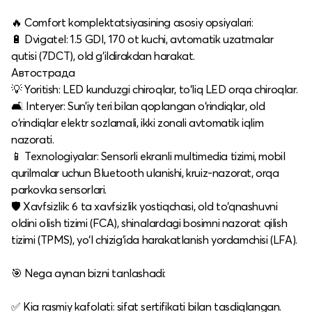
🔥 Comfort komplektatsiyasining asosiy opsiyalari:
🔋 Dvigatel: 1.5 GDI, 170 ot kuchi, avtomatik uzatmalar
qutisi (7DCT), old g‘ildirakdan harakat.​
Автострада
💡 Yoritish: LED kunduzgi chiroqlar, to‘liq LED orqa chiroqlar.​
🛋️ Interyer: Sun’iy teri bilan qoplangan o‘rindiqlar, old
o‘rindiqlar elektr sozlamali, ikki zonali avtomatik iqlim
nazorati.​
📱 Texnologiyalar: Sensorli ekranli multimedia tizimi, mobil
qurilmalar uchun Bluetooth ulanishi, kruiz-nazorat, orqa
parkovka sensorlari.​
🛡️ Xavfsizlik: 6 ta xavfsizlik yostiqchasi, old to‘qnashuvni
oldini olish tizimi (FCA), shinalardagi bosimni nazorat qilish
tizimi (TPMS), yo‘l chizig‘ida harakatlanish yordamchisi (LFA).​
🎯 Nega aynan bizni tanlashadi:
✅ Kia rasmiy kafolati: sifat sertifikati bilan tasdiqlangan.​