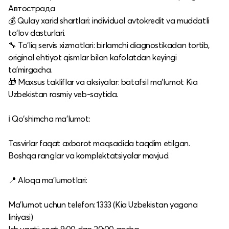
Автострада
💰 Qulay xarid shartlari: individual avtokredit va muddatli
to‘lov dasturlari.​
🔧 To‘liq servis xizmatlari: birlamchi diagnostikadan tortib,
original ehtiyot qismlar bilan kafolatdan keyingi
ta’mirgacha.​
🎁 Maxsus takliflar va aksiyalar: batafsil ma’lumot Kia
Uzbekistan rasmiy veb-saytida.​
ℹ️ Qo‘shimcha ma’lumot:
Tasvirlar faqat axborot maqsadida taqdim etilgan.​
Boshqa ranglar va komplektatsiyalar mavjud.​
📍 Aloqa ma’lumotlari:
Ma’lumot uchun telefon: 1333 (Kia Uzbekistan yagona
liniyasi)​