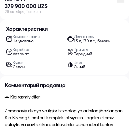
379 900 000 UZS
28 октября, Ташкент
Характеристики
Комплектация
Двигатель
Не указано
1.5 л, 170 л.с., бензин
Коробка
Привод
Автомат
Передний
Кузов
Цвет
Седан
Синий
Комментарий продавца
🚗 Kia rasmiy dileri
Zamonaviy dizayn va ilg‘or texnologiyalar bilan jihozlangan
Kia K5 ning Comfort komplektatsiyasini taqdim etamiz —
qulaylik va xavfsizlikni qadrlovchilar uchun ideal tanlov.​