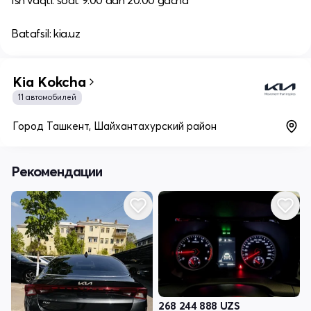
Ish vaqti: soat 9:00 dan 20:00 gacha​
Batafsil: kia.uz
Kia Kokcha
11 автомобилей
Город Ташкент, Шайхантахурский район
Рекомендации
268 244 888
UZS