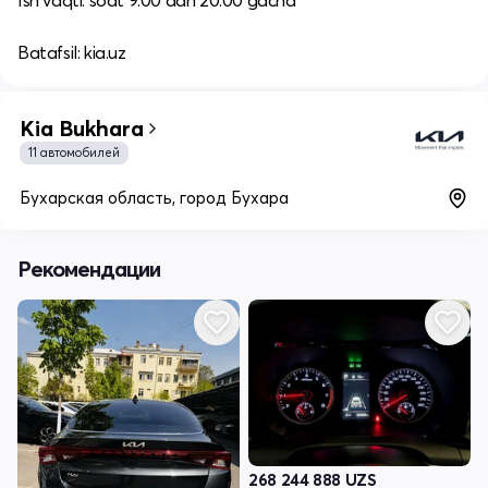
Ish vaqti: soat 9:00 dan 20:00 gacha​
Batafsil: kia.uz
Kia Bukhara
11 автомобилей
Бухарская область, город Бухара
Рекомендации
268 244 888
UZS