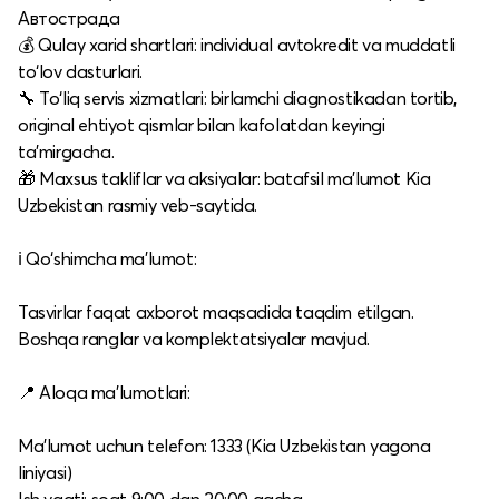
Автострада
💰 Qulay xarid shartlari: individual avtokredit va muddatli
to‘lov dasturlari.​
🔧 To‘liq servis xizmatlari: birlamchi diagnostikadan tortib,
original ehtiyot qismlar bilan kafolatdan keyingi
ta’mirgacha.​
🎁 Maxsus takliflar va aksiyalar: batafsil ma’lumot Kia
Uzbekistan rasmiy veb-saytida.​
ℹ️ Qo‘shimcha ma’lumot:
Tasvirlar faqat axborot maqsadida taqdim etilgan.​
Boshqa ranglar va komplektatsiyalar mavjud.​
📍 Aloqa ma’lumotlari:
Ma’lumot uchun telefon: 1333 (Kia Uzbekistan yagona
liniyasi)​