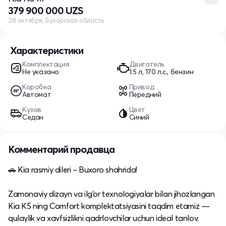
379 900 000 UZS
28 октября, Бухарская область
Характеристики
Комплектация
Двигатель
Не указано
1.5 л, 170 л.с., бензин
Коробка
Привод
Автомат
Передний
Кузов
Цвет
Седан
Синий
Комментарий продавца
🚗 Kia rasmiy dileri – Buxoro shahrida!
Zamonaviy dizayn va ilg‘or texnologiyalar bilan jihozlangan
Kia K5 ning Comfort komplektatsiyasini taqdim etamiz —
qulaylik va xavfsizlikni qadrlovchilar uchun ideal tanlov.​