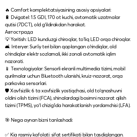
🔥 Comfort komplektatsiyasining asosiy opsiyalari:
🔋 Dvigatel: 1.5 GDI, 170 ot kuchi, avtomatik uzatmalar
qutisi (7DCT), old g‘ildirakdan harakat.​
Автострада
💡 Yoritish: LED kunduzgi chiroqlar, to‘liq LED orqa chiroqlar.​
🛋️ Interyer: Sun’iy teri bilan qoplangan o‘rindiqlar, old
o‘rindiqlar elektr sozlamali, ikki zonali avtomatik iqlim
nazorati.​
📱 Texnologiyalar: Sensorli ekranli multimedia tizimi, mobil
qurilmalar uchun Bluetooth ulanishi, kruiz-nazorat, orqa
parkovka sensorlari.​
🛡️ Xavfsizlik: 6 ta xavfsizlik yostiqchasi, old to‘qnashuvni
oldini olish tizimi (FCA), shinalardagi bosimni nazorat qilish
tizimi (TPMS), yo‘l chizig‘ida harakatlanish yordamchisi (LFA).​
🎯 Nega aynan bizni tanlashadi:
✅ Kia rasmiy kafolati: sifat sertifikati bilan tasdiqlangan.​