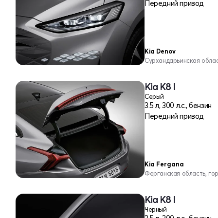
Передний привод
Kia Denov
Сурхандарьинская облас
Kia K8 I
Серый
3.5 л, 300 л.с., бензин
Передний привод
Kia Fergana
Ферганская область, го
Kia K8 I
Черный