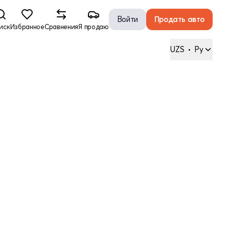
Войти
Продать авто
иск
Избранное
Сравнения
Я продаю
UZS
•
Ру