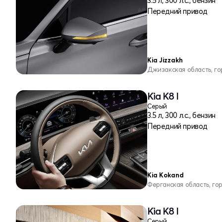
3.5 л, 300 л.с., бензин
Передний привод
Kia Jizzakh
Джизакская область, г
Kia K8 I
Серый
3.5 л, 300 л.с., бензин
Передний привод
Kia Kokand
Ферганская область, го
Kia K8 I
Серый