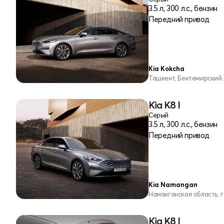
3.5 л, 300 л.с., бензин
Передний привод
Kia Kokcha
Ташкент, Бектемирский
Kia K8 I
Серый
3.5 л, 300 л.с., бензин
Передний привод
Kia Namangan
Наманганская область, 
Kia K8 I