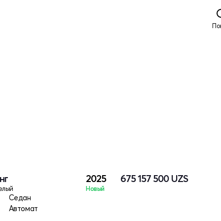
По
нг
2025
675 157 500
UZS
елый
Новый
Седан
Автомат