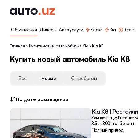
Объявления
Дилеры
Автоуслуги
Zeekr
Kia
Reels
Главная
Купить новый автомобиль
Kia
Kia K8
Купить новый автомобиль Kia K8
Все
Новые
С пробегом
По дате размещения
Kia K8 I Рестайли
Комплектация
Premium
•
Б
3.5 л, 300 л.с., бензин
Полный привод