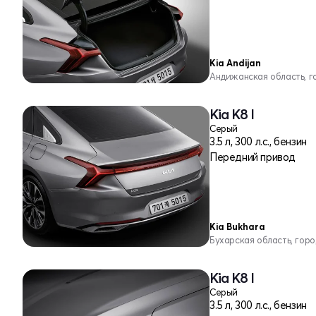
Kia Andijan
Андижанская область, 
Kia K8 I
Серый
3.5 л, 300 л.с., бензин
Передний привод
Kia Bukhara
Бухарская область, гор
Kia K8 I
Серый
3.5 л, 300 л.с., бензин