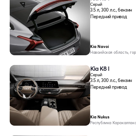
Серый
3.5 л, 300 л.с., бензин
Передний привод
Kia Navoi
Навоийская область, го
Kia K8 I
Серый
3.5 л, 300 л.с., бензин
Передний привод
Kia Nukus
Республика Каракалпакс