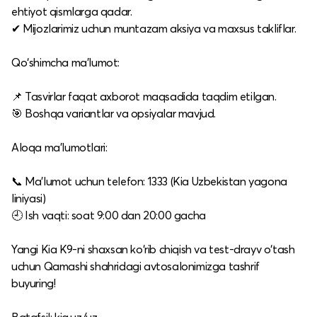
ehtiyot qismlarga qadar.
✔ Mijozlarimiz uchun muntazam aksiya va maxsus takliflar.
Qo‘shimcha ma’lumot:
📌 Tasvirlar faqat axborot maqsadida taqdim etilgan.
🎯 Boshqa variantlar va opsiyalar mavjud.
Aloqa ma’lumotlari:
📞 Ma’lumot uchun telefon: 1333 (Kia Uzbekistan yagona
liniyasi)
🕘 Ish vaqti: soat 9:00 dan 20:00 gacha
Yangi Kia K9-ni shaxsan ko‘rib chiqish va test-drayv o‘tash
uchun Qamashi shahridagi avtosalonimizga tashrif
buyuring!