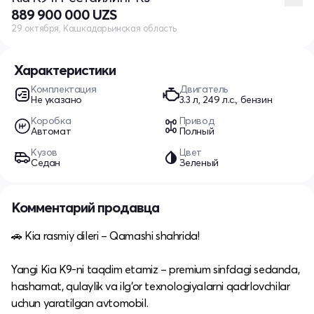
889 900 000 UZS
29 октября, Кашкадарьинская область
Характеристики
Комплектация
Двигатель
Не указано
3.3 л, 249 л.с., бензин
Коробка
Привод
Автомат
Полный
Кузов
Цвет
Седан
Зеленый
Комментарий продавца
🚗 Kia rasmiy dileri – Qamashi shahrida!
Yangi Kia K9-ni taqdim etamiz – premium sinfdagi sedanda,
hashamat, qulaylik va ilg‘or texnologiyalarni qadrlovchilar
uchun yaratilgan avtomobil.