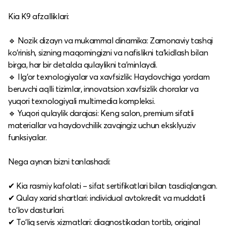
Kia K9 afzalliklari:
🔹 Nozik dizayn va mukammal dinamika: Zamonaviy tashqi
ko‘rinish, sizning maqomingizni va nafislikni ta’kidlash bilan
birga, har bir detalda qulaylikni ta’minlaydi.
🔹 Ilg‘or texnologiyalar va xavfsizlik: Haydovchiga yordam
beruvchi aqlli tizimlar, innovatsion xavfsizlik choralar va
yuqori texnologiyali multimedia kompleksi.
🔹 Yuqori qulaylik darajasi: Keng salon, premium sifatli
materiallar va haydovchilik zavqingiz uchun eksklyuziv
funksiyalar.
Nega aynan bizni tanlashadi:
✔ Kia rasmiy kafolati – sifat sertifikatlari bilan tasdiqlangan.
✔ Qulay xarid shartlari: individual avtokredit va muddatli
to‘lov dasturlari.
✔ To‘liq servis xizmatlari: diagnostikadan tortib, original