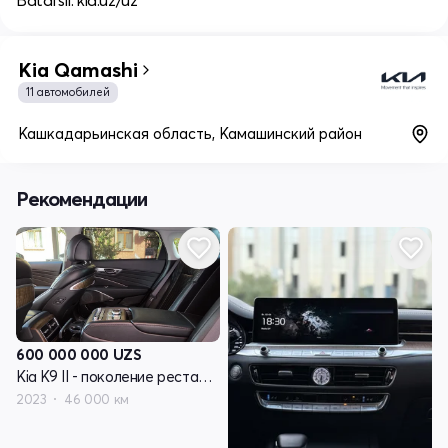
Batafsil: kia.uz/uz
Kia Qamashi
11 автомобилей
Кашкадарьинская область, Камашинский район
Рекомендации
600 000 000
UZS
Kia K9 II - поколение рестайлинг RJ
2023
46 000 км