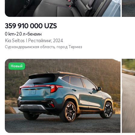
359 910 000
UZS
0 km
•
2.0 л
•
бензин
Kia Seltos I Рестайлинг, 2024
Сурхандарьинская область, город Термез
Новый