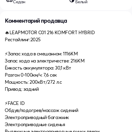
Седан
Белый
Комментарий продавца
🔥LEAPMOTOR C01 216 KOMFORT HYBRID
Рестайлинг:2025
⚡️Запас хода в смешанном: 1116КМ
Запас хода на электричестве: 216KM
Ёмкость аккумулятора: 30,1 кВт
Разгон 0-100км/ч: 7,6 сек
Мощность: 200кВт/272 л.с
Привод: задний
⚡️FACE ID
Обдув/подогрев/массаж сидений
Электроприводный багажник
Электроприводные сиденья
Выдвижные электроприводные ручки двери