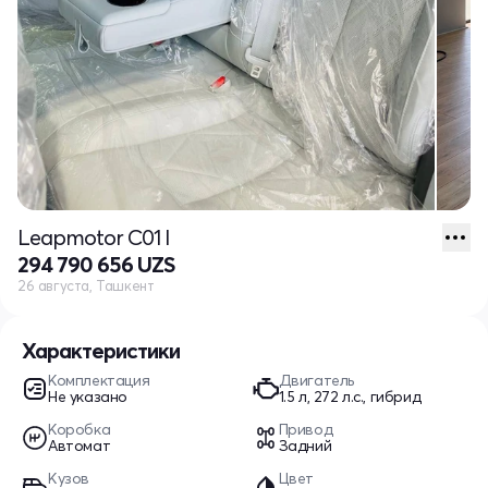
Leapmotor C01 I
294 790 656 UZS
26 августа, Ташкент
Характеристики
Комплектация
Двигатель
Не указано
1.5 л, 272 л.с., гибрид
Коробка
Привод
Автомат
Задний
Кузов
Цвет