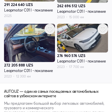
291 224 640
UZS
262 696 512
UZS
Leapmotor C01 I - поколение
Leapmotor C01 I - поколение
2025
2023
15 000 км
276 960 576
UZS
Leapmotor C01 I - поколение
272 205 888
UZS
2023
17 700 км
Leapmotor C01 I - поколение
2023
12 300 км
AUTO.UZ — один из самых посещаемых автомобильных
сайтов в узбекском интернете
Мы предлагаем большой выбор легковых автомобилей,
грузового и коммерческого