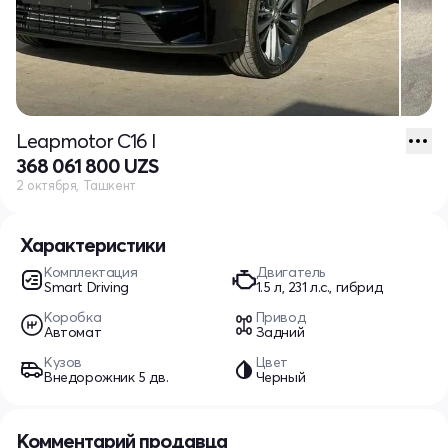
Leapmotor C16 I
368 061 800 UZS
2 октября, Ташкент
Характеристики
Комплектация
Двигатель
Smart Driving
1.5 л, 231 л.с., гибрид
Коробка
Привод
Автомат
Задний
Кузов
Цвет
Внедорожник 5 дв.
Черный
Комментарий продавца