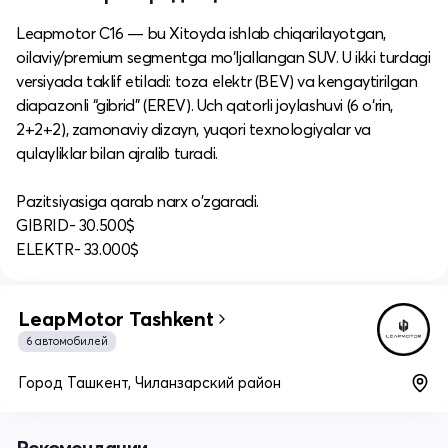
Leapmotor C16 — bu Xitoyda ishlab chiqarilayotgan,
oilaviy/premium segmentga mo‘ljallangan SUV. U ikki turdagi
versiyada taklif etiladi: toza elektr (BEV) va kengaytirilgan
diapazonli “gibrid” (EREV). Uch qatorli joylashuvi (6 o‘rin,
2+2+2), zamonaviy dizayn, yuqori texnologiyalar va
qulayliklar bilan ajralib turadi.
Pazitsiyasiga qarab narx o'zgaradi.
GIBRID- 30.500$
ELEKTR- 33.000$
LeapMotor Tashkent
6 автомобилей
Город Ташкент, Чиланзарский район
Рекомендации