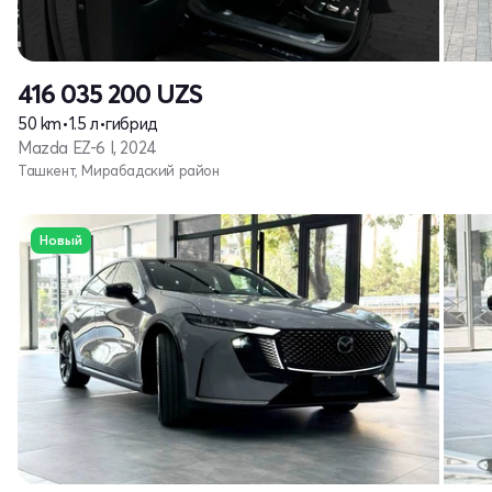
416 035 200
UZS
50 km
•
1.5 л
•
гибрид
Mazda EZ-6 I, 2024
Ташкент, Мирабадский район
Новый